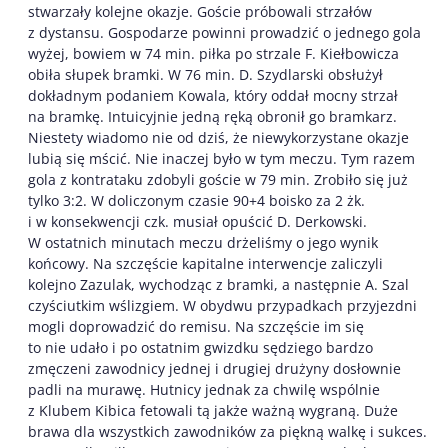
stwarzały kolejne okazje. Goście próbowali strzałów
z dystansu. Gospodarze powinni prowadzić o jednego gola
wyżej, bowiem w 74 min. piłka po strzale F. Kiełbowicza
obiła słupek bramki. W 76 min. D. Szydlarski obsłużył
dokładnym podaniem Kowala, który oddał mocny strzał
na bramkę. Intuicyjnie jedną ręką obronił go bramkarz.
Niestety wiadomo nie od dziś, że niewykorzystane okazje
lubią się mścić. Nie inaczej było w tym meczu. Tym razem
gola z kontrataku zdobyli goście w 79 min. Zrobiło się już
tylko 3:2. W doliczonym czasie 90+4 boisko za 2 żk.
i w konsekwencji czk. musiał opuścić D. Derkowski.
W ostatnich minutach meczu drżeliśmy o jego wynik
końcowy. Na szczęście kapitalne interwencje zaliczyli
kolejno Zazulak, wychodząc z bramki, a następnie A. Szal
czyściutkim wślizgiem. W obydwu przypadkach przyjezdni
mogli doprowadzić do remisu. Na szczęście im się
to nie udało i po ostatnim gwizdku sędziego bardzo
zmęczeni zawodnicy jednej i drugiej drużyny dosłownie
padli na murawę. Hutnicy jednak za chwilę wspólnie
z Klubem Kibica fetowali tą jakże ważną wygraną. Duże
brawa dla wszystkich zawodników za piękną walkę i sukces.