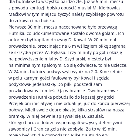
dla hutników to wszystko bardzo źle. Już w 5 min. meczu
z powodu kontuzji boisko opuścić musiał M. Kiełbowicz.
Maćkowi w tym miejscu życzyć należy szybkiego powrotu
do zdrowia i na boisko.
Pierwsze 30 min. meczu nacechowane było przewagą
Hutnika, co udokumentowane zostało dwoma golami. Ich
autorem był kapitan drużyny D. Kowal. W 20 min. dał
prowadzenie, przecinając na 6 m wślizgiem piłkę zagraną
ze skrzydła przez W. Rękasa. Trzy minuty po golu okazję
na podwyższenie miałby D. Szydlarski, niestety był
na minimalnym spalonym. Co się odwlecze, to nie uciecze.
W 24 min. hutnicy podwyższyli wynik na 2:0. Konkretnie
w polu karnym gości faulowany był Kowal i sędzia
podyktował jedenastkę. Do piłki podszedł sam
poszkodowany i umieścił ją w bramce. Dwubramkowe
prowadzenie Hutnika pobudziło do lepszej gry gości.
Przejęli oni inicjatywę i nie oddali jej już do końca pierwszej
połowy. Mieli swoje dobre okazje, kilka strzałów na naszą
bramkę. W niej pewnie spisywał się D. Zazulak,
którego bardzo dobrze wspomagali wszyscy defensywni
zawodnicy i Granica gola nie zdobyła. Za to w 45 min.
mogło być 3:0 dla gospodarzy. Piłkę z autu do gry