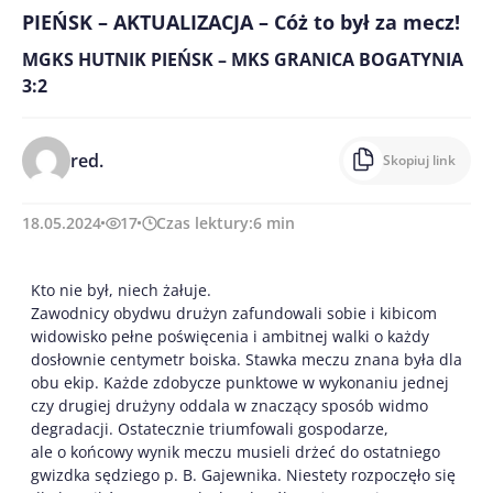
PIEŃSK – AKTUALIZACJA – Cóż to był za mecz!
MGKS HUTNIK PIEŃSK – MKS GRANICA BOGATYNIA
3:2
red.
Skopiuj link
18.05.2024
17
Czas lektury:
6
min
Kto nie był, niech żałuje.
Zawodnicy obydwu drużyn zafundowali sobie i kibicom
widowisko pełne poświęcenia i ambitnej walki o każdy
dosłownie centymetr boiska. Stawka meczu znana była dla
obu ekip. Każde zdobycze punktowe w wykonaniu jednej
czy drugiej drużyny oddala w znaczący sposób widmo
degradacji. Ostatecznie triumfowali gospodarze,
ale o końcowy wynik meczu musieli drżeć do ostatniego
gwizdka sędziego p. B. Gajewnika. Niestety rozpoczęło się