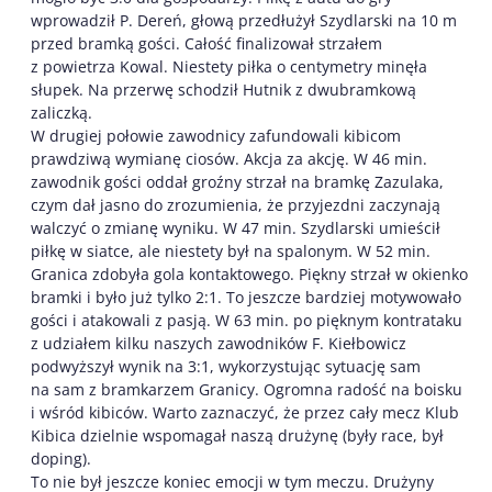
wprowadził P. Dereń, głową przedłużył Szydlarski na 10 m
przed bramką gości. Całość finalizował strzałem
z powietrza Kowal. Niestety piłka o centymetry minęła
słupek. Na przerwę schodził Hutnik z dwubramkową
zaliczką.
W drugiej połowie zawodnicy zafundowali kibicom
prawdziwą wymianę ciosów. Akcja za akcję. W 46 min.
zawodnik gości oddał groźny strzał na bramkę Zazulaka,
czym dał jasno do zrozumienia, że przyjezdni zaczynają
walczyć o zmianę wyniku. W 47 min. Szydlarski umieścił
piłkę w siatce, ale niestety był na spalonym. W 52 min.
Granica zdobyła gola kontaktowego. Piękny strzał w okienko
bramki i było już tylko 2:1. To jeszcze bardziej motywowało
gości i atakowali z pasją. W 63 min. po pięknym kontrataku
z udziałem kilku naszych zawodników F. Kiełbowicz
podwyższył wynik na 3:1, wykorzystując sytuację sam
na sam z bramkarzem Granicy. Ogromna radość na boisku
i wśród kibiców. Warto zaznaczyć, że przez cały mecz Klub
Kibica dzielnie wspomagał naszą drużynę (były race, był
doping).
To nie był jeszcze koniec emocji w tym meczu. Drużyny