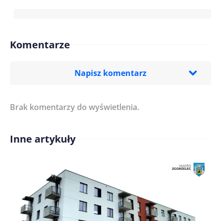
Komentarze
Napisz komentarz
Brak komentarzy do wyświetlenia.
Imię/ Nick*
Inne artykuły
Treść komentarza*