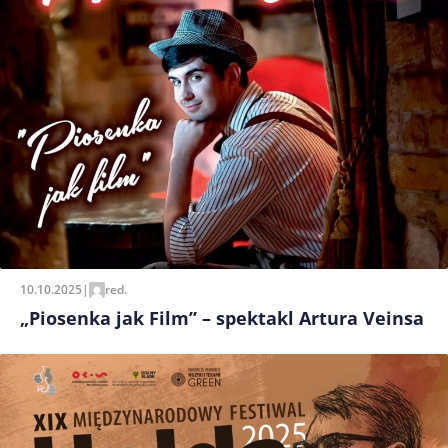
10.10.2025
|
red.
„Piosenka jak Film” – spektakl Artura Veinsa