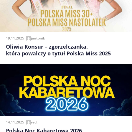
19.11.2025
|
jantonik
Oliwia Konsur – zgorzelczanka,
która powalczy o tytuł Polska Miss 2025
14.11.2025
|
red.
Polska Noc Kabaretowa 2026