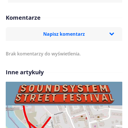
Komentarze
Napisz komentarz
Brak komentarzy do wyświetlenia.
Imię/ Nick*
Inne artykuły
Treść komentarza*
Zapamiętaj moje dane w tej przeglądarce podczas