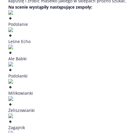
kapustę i zrobić masełko jakiego w sklepach próżno szukać.
Na scenie wystąpiły następujące zespoły:
Podolanie
Leśne Echo
Ale Babki
Podolanki
Milikowianki
Żeliszowianki
Zagajnik