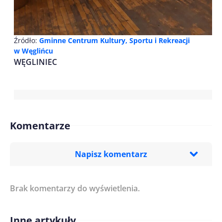
Źródło:
Gminne Centrum Kultury, Sportu i Rekreacji
w Węglińcu
WĘGLINIEC
Komentarze
Napisz komentarz
Brak komentarzy do wyświetlenia.
Imię/ Nick*
Inne artykuły
Treść komentarza*