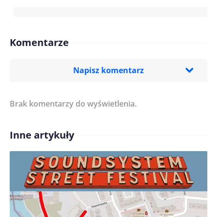
Komentarze
Napisz komentarz
Brak komentarzy do wyświetlenia.
Imię/ Nick*
Inne artykuły
Treść komentarza*