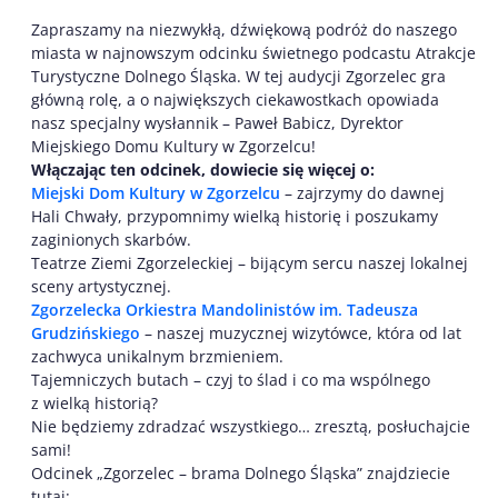
Zapraszamy na niezwykłą, dźwiękową podróż do naszego
miasta w najnowszym odcinku świetnego podcastu Atrakcje
Turystyczne Dolnego Śląska. W tej audycji Zgorzelec gra
główną rolę, a o największych ciekawostkach opowiada
nasz specjalny wysłannik – Paweł Babicz, Dyrektor
Miejskiego Domu Kultury w Zgorzelcu!
Włączając ten odcinek, dowiecie się więcej o:
Miejski Dom Kultury w Zgorzelcu
– zajrzymy do dawnej
Hali Chwały, przypomnimy wielką historię i poszukamy
zaginionych skarbów.
Teatrze Ziemi Zgorzeleckiej – bijącym sercu naszej lokalnej
sceny artystycznej.
Zgorzelecka Orkiestra Mandolinistów im. Tadeusza
Grudzińskiego
– naszej muzycznej wizytówce, która od lat
zachwyca unikalnym brzmieniem.
Tajemniczych butach – czyj to ślad i co ma wspólnego
z wielką historią?
Nie będziemy zdradzać wszystkiego… zresztą, posłuchajcie
sami!
Odcinek „Zgorzelec – brama Dolnego Śląska” znajdziecie
tutaj: