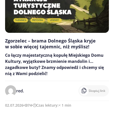
Zgorzelec – brama Dolnego Śląska kryje
w sobie więcej tajemnic, niż myślisz!
Co łączy majestatyczną kopułę Miejskiego Domu
Kultury, wyjątkowe brzmienie mandolin i…
zagadkowe buty? Znamy odpowiedź i chcemy się
nią z Wami podzielić!
red.
Skopiuj link
02.07.2026
74
Czas lektury:
< 1
min