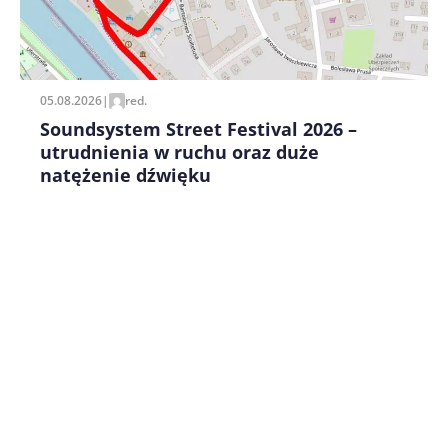
Zapamiętaj moje dane w tej przeglądarce podczas
pisania kolejnych komentarzy.
05.08.2026
|
red.
Soundsystem Street Festival 2026 –
utrudnienia w ruchu oraz duże
natężenie dźwięku