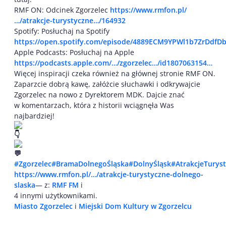
RMF ON: Odcinek Zgorzelec
https://www.rmfon.pl/
…/atrakcje-turystyczne…/164932
Spotify: Posłuchaj na Spotify
https://open.spotify.com/episode/4889ECM9YPWl1b7ZrDdfD
Apple Podcasts: Posłuchaj na Apple
https://podcasts.apple.com/…/zgorzelec…/id1807063154…
Więcej inspiracji czeka również na głównej stronie RMF ON.
Zaparzcie dobrą kawę, załóżcie słuchawki i odkrywajcie
Zgorzelec na nowo z Dyrektorem MDK. Dajcie znać
w komentarzach, która z historii wciągnęła Was
najbardziej!
#Zgorzelec
#BramaDolnegoŚląska
#DolnyŚląsk
#AtrakcjeTurys
https://www.rmfon.pl/…/atrakcje-turystyczne-dolnego-
slaska
— z:
RMF FM
i
4 innymi użytkownikami.
Miasto Zgorzelec
i
Miejski Dom Kultury w Zgorzelcu