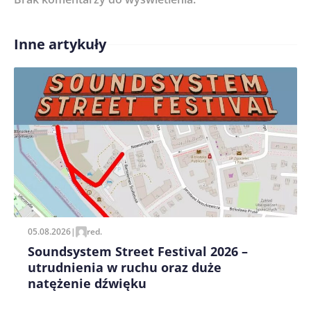
Inne artykuły
Treść komentarza*
Zapamiętaj moje dane w tej przeglądarce podczas
pisania kolejnych komentarzy.
05.08.2026
|
red.
Soundsystem Street Festival 2026 –
utrudnienia w ruchu oraz duże
natężenie dźwięku