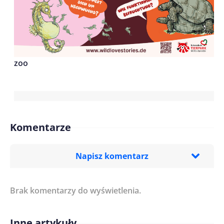
zoo
Komentarze
Napisz komentarz
Brak komentarzy do wyświetlenia.
Imię/ Nick*
Inne artykuły
Treść komentarza*