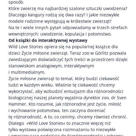
sposób.
Które zwierzę ma najbardziej szalone sztuczki uwodzenia?
Dlaczego kangury rodzą się dwa razy? I jakie niezwykłe
modele rodzinne występują w królestwie zwierząt?
Na te i wiele innych pytań odpowiadamy w trzech strefach
wewnętrznych: uwodzenie, kopulacja i potomstwo.
Od książki do interaktywnej wystawy
Wild Love Stories opiera się na popularnej książce dla
dzieci Życie miłosne zwierząt. Teraz zoo w Görlitz pozwala
zwiedzającym doświadczyć tych treści w przestrzeni dzięki
stanowiskom analogowym, interaktywnym
i multimedialnym.
Życie miłosne zwierząt to temat, który budzi ciekawość
ludzi w każdym wieku. Właśnie tę ciekawość chcemy
wykorzystać, aby wzbudzić entuzjazm dla różnorodności
biologicznej naszej planety wyjaśnia dyrektor zoo, dr Sven
Hammer. Kto rozumie, jak różnorodne jest życie, miłość
i wychowanie potomstwa, ten zaczyna doceniać
tę różnorodność. A to, co cenimy, chcemy również chronić.
Dlatego »Wild Love Stories« to znacznie więcej niż
tylko wystawa poświęcona rozmnażaniu to niezwykłe
i emocjonujące podejście do bioróżnorodności i ochrony