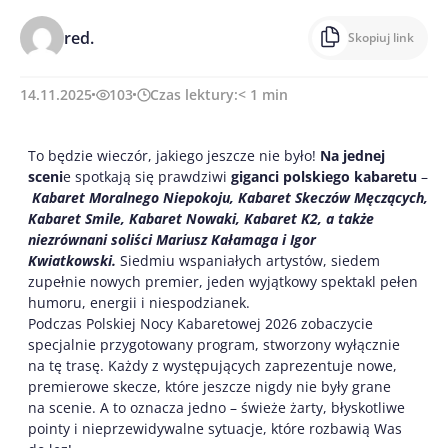
red.
Skopiuj link
14.11.2025
103
Czas lektury:
< 1
min
To będzie wieczór, jakiego jeszcze nie było!
Na jednej
sceni
e spotkają się prawdziwi
giganci polskiego kabaretu
–
Kabaret Moralnego Niepokoju, Kabaret Skeczów Męczących,
Kabaret Smile, Kabaret Nowaki, Kabaret K2, a także
niezrównani soliści Mariusz Kałamaga i Igor
Kwiatkowski.
Siedmiu wspaniałych artystów, siedem
zupełnie nowych premier, jeden wyjątkowy spektakl pełen
humoru, energii i niespodzianek.
Podczas Polskiej Nocy Kabaretowej 2026 zobaczycie
specjalnie przygotowany program, stworzony wyłącznie
na tę trasę. Każdy z występujących zaprezentuje nowe,
premierowe skecze, które jeszcze nigdy nie były grane
na scenie. A to oznacza jedno – świeże żarty, błyskotliwe
pointy i nieprzewidywalne sytuacje, które rozbawią Was