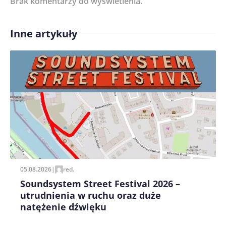
Brak komentarzy do wyświetlenia.
Inne artykuły
Treść komentarza*
Zapamiętaj moje dane w tej przeglądarce podczas
pisania kolejnych komentarzy.
05.08.2026
|
red.
Soundsystem Street Festival 2026 –
utrudnienia w ruchu oraz duże
natężenie dźwięku