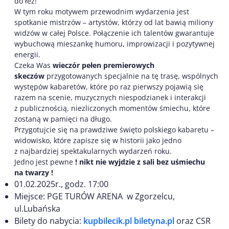
do łez!
W tym roku motywem przewodnim wydarzenia jest
spotkanie mistrzów – artystów, którzy od lat bawią miliony
widzów w całej Polsce. Połączenie ich talentów gwarantuje
wybuchową mieszankę humoru, improwizacji i pozytywnej
energii.
Czeka Was
wieczór pełen premierowych
skeczów
przygotowanych specjalnie na tę trasę, wspólnych
występów kabaretów, które po raz pierwszy pojawią się
razem na scenie, muzycznych niespodzianek i interakcji
z publicznością, niezliczonych momentów śmiechu, które
zostaną w pamięci na długo.
Przygotujcie się na prawdziwe święto polskiego kabaretu –
widowisko, które zapisze się w historii jako jedno
z najbardziej spektakularnych wydarzeń roku.
Jedno jest pewne
! nikt nie wyjdzie z sali bez uśmiechu
na twarzy !
01.02.2025r., godz. 17:00
Miejsce: PGE TURÓW ARENA w Zgorzelcu,
ul.Lubańska
Bilety do nabycia:
kupbilecik.pl
biletyna.pl
oraz CSR