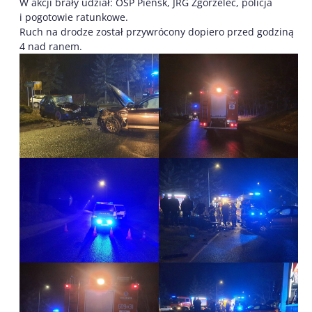
W akcji brały udział: OSP Pieńsk, JRG Zgorzelec, policja
i pogotowie ratunkowe.
Ruch na drodze został przywrócony dopiero przed godziną
4 nad ranem.