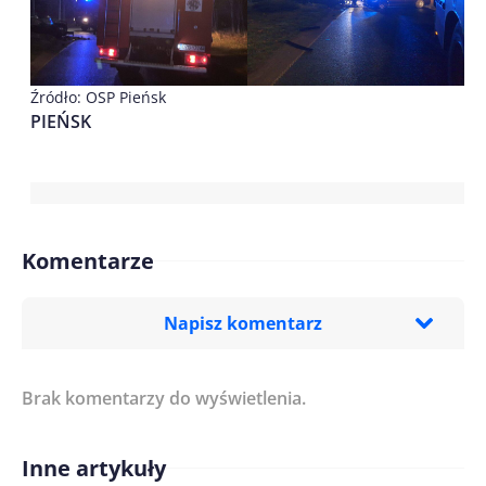
Źródło: OSP Pieńsk
PIEŃSK
Komentarze
Napisz komentarz
Brak komentarzy do wyświetlenia.
Imię/ Nick*
Inne artykuły
Treść komentarza*