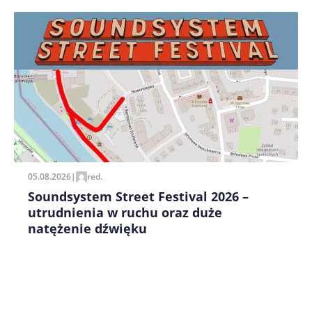
Zapamiętaj moje dane w tej przeglądarce podczas
pisania kolejnych komentarzy.
05.08.2026
|
red.
Soundsystem Street Festival 2026 –
utrudnienia w ruchu oraz duże
natężenie dźwięku