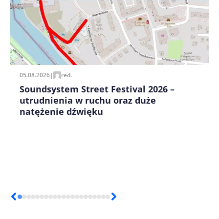
Zapamiętaj moje dane w tej przeglądarce podczas
pisania kolejnych komentarzy.
05.08.2026
|
red.
Soundsystem Street Festival 2026 –
utrudnienia w ruchu oraz duże
natężenie dźwięku