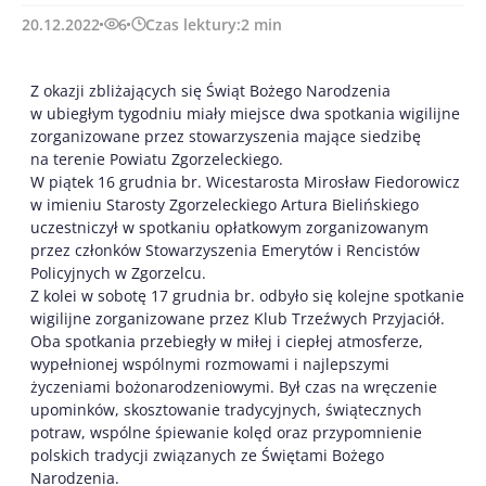
20.12.2022
6
Czas lektury:
2
min
Z okazji zbliżających się Świąt Bożego Narodzenia
w ubiegłym tygodniu miały miejsce dwa spotkania wigilijne
zorganizowane przez stowarzyszenia mające siedzibę
na terenie Powiatu Zgorzeleckiego.
W piątek 16 grudnia br. Wicestarosta Mirosław Fiedorowicz
w imieniu Starosty Zgorzeleckiego Artura Bielińskiego
uczestniczył w spotkaniu opłatkowym zorganizowanym
przez członków Stowarzyszenia Emerytów i Rencistów
Policyjnych w Zgorzelcu.
Z kolei w sobotę 17 grudnia br. odbyło się kolejne spotkanie
wigilijne zorganizowane przez Klub Trzeźwych Przyjaciół.
Oba spotkania przebiegły w miłej i ciepłej atmosferze,
wypełnionej wspólnymi rozmowami i najlepszymi
życzeniami bożonarodzeniowymi. Był czas na wręczenie
upominków, skosztowanie tradycyjnych, świątecznych
potraw, wspólne śpiewanie kolęd oraz przypomnienie
polskich tradycji związanych ze Świętami Bożego
Narodzenia.