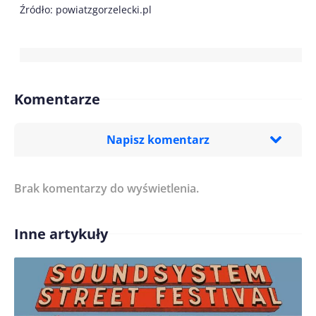
Źródło: powiatzgorzelecki.pl
Komentarze
Napisz komentarz
Brak komentarzy do wyświetlenia.
Imię/ Nick*
Inne artykuły
Treść komentarza*