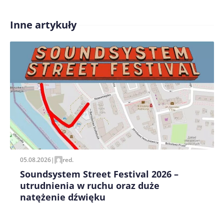
Inne artykuły
Treść komentarza*
Zapamiętaj moje dane w tej przeglądarce podczas
pisania kolejnych komentarzy.
05.08.2026
|
red.
Soundsystem Street Festival 2026 –
utrudnienia w ruchu oraz duże
natężenie dźwięku