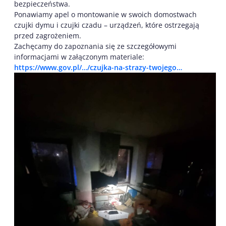
bezpieczeństwa.
Ponawiamy apel o montowanie w swoich domostwach
czujki dymu i czujki czadu – urządzeń, które ostrzegają
przed zagrożeniem.
Zachęcamy do zapoznania się ze szczegółowymi
informacjami w załączonym materiale:
https://www.gov.pl/…/czujka-na-strazy-twojego…