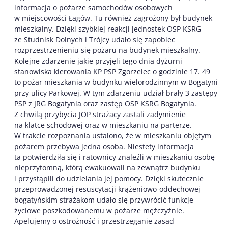
informacja o pożarze samochodów osobowych
w miejscowości Łagów. Tu również zagrożony był budynek
mieszkalny. Dzięki szybkiej reakcji jednostek OSP KSRG
ze Studnisk Dolnych i Trójcy udało się zapobiec
rozprzestrzenieniu się pożaru na budynek mieszkalny.
Kolejne zdarzenie jakie przyjęli tego dnia dyżurni
stanowiska kierowania KP PSP Zgorzelec o godzinie 17. 49
to pożar mieszkania w budynku wielorodzinnym w Bogatyni
przy ulicy Parkowej. W tym zdarzeniu udział brały 3 zastępy
PSP z JRG Bogatynia oraz zastęp OSP KSRG Bogatynia.
Z chwilą przybycia JOP strażacy zastali zadymienie
na klatce schodowej oraz w mieszkaniu na parterze.
W trakcie rozpoznania ustalono, że w mieszkaniu objętym
pożarem przebywa jedna osoba. Niestety informacja
ta potwierdziła się i ratownicy znaleźli w mieszkaniu osobę
nieprzytomną, którą ewakuowali na zewnątrz budynku
i przystąpili do udzielania jej pomocy. Dzięki skutecznie
przeprowadzonej resuscytacji krążeniowo-oddechowej
bogatyńskim strażakom udało się przywrócić funkcje
życiowe poszkodowanemu w pożarze mężczyźnie.
Apelujemy o ostrożność i przestrzeganie zasad