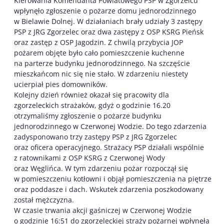
Kierowania Komendanta Powiatowego PSP w Zgorzelcu
wpłynęło zgłoszenie o pożarze domu jednorodzinnego
w Bielawie Dolnej. W działaniach brały udziały 3 zastępy
PSP z JRG Zgorzelec oraz dwa zastępy z OSP KSRG Pieńsk
oraz zastęp z OSP Jagodzin. Z chwilą przybycia JOP
pożarem objęte było cało pomieszczenie kuchenne
na parterze budynku jednorodzinnego. Na szczęście
mieszkańcom nic się nie stało. W zdarzeniu niestety
ucierpiał pies domowników.
Kolejny dzień również okazał się pracowity dla
zgorzeleckich strażaków, gdyż o godzinie 16.20
otrzymaliśmy zgłoszenie o pożarze budynku
jednorodzinnego w Czerwonej Wodzie. Do tego zdarzenia
zadysponowano trzy zastępy PSP z JRG Zgorzelec
oraz oficera operacyjnego. Strażacy PSP działali wspólnie
z ratownikami z OSP KSRG z Czerwonej Wody
oraz Węglińca. W tym zdarzeniu pożar rozpoczął się
w pomieszczeniu kotłowni i objął pomieszczenia na piętrze
oraz poddasze i dach. Wskutek zdarzenia poszkodowany
został mężczyzna.
W czasie trwania akcji gaśniczej w Czerwonej Wodzie
o godzinie 16:51 do zgorzeleckiej straży pożarnej wpłynęła