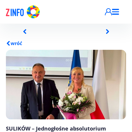
Przejdź do treści
wróć
SULIKÓW – Jednogłośne absolutorium