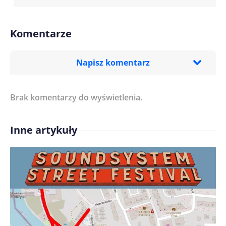
Komentarze
Napisz komentarz
Brak komentarzy do wyświetlenia.
Imię/ Nick*
Inne artykuły
Treść komentarza*
Zapamiętaj moje dane w tej przeglądarce podczas