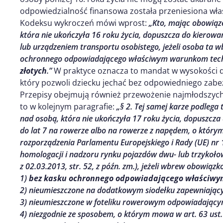
odpowiedzialność finansowa została przeniesiona właś
Kodeksu wykroczeń mówi wprost:
„Kto, mając obowiąze
która nie ukończyła 16 roku życia, dopuszcza do kierowa
lub urządzeniem transportu osobistego, jeżeli osoba ta
ochronnego odpowiadającego właściwym warunkom tec
złotych
.”
W praktyce oznacza to mandat w wysokości do
który pozwoli dziecku jechać bez odpowiedniego zabe
Przepisy obejmują również przewożenie najmłodszyc
to w kolejnym paragrafie:
„§ 2. Tej samej karze podlega
nad osobą, która nie ukończyła 17 roku życia, dopuszcza
do lat 7 na rowerze albo na rowerze z napędem, o którym m
rozporządzenia Parlamentu Europejskiego i Rady (UE) nr 
homologacji i nadzoru rynku pojazdów dwu- lub trzykoło
z 02.03.2013, str. 52, z późn. zm.), jeżeli wbrew obowiązk
1)
bez kasku ochronnego odpowiadającego właściw
2) nieumieszczone na dodatkowym siodełku zapewniający
3) nieumieszczone w foteliku rowerowym odpowiadając
4) niezgodnie ze sposobem, o którym mowa w art. 63 ust. 