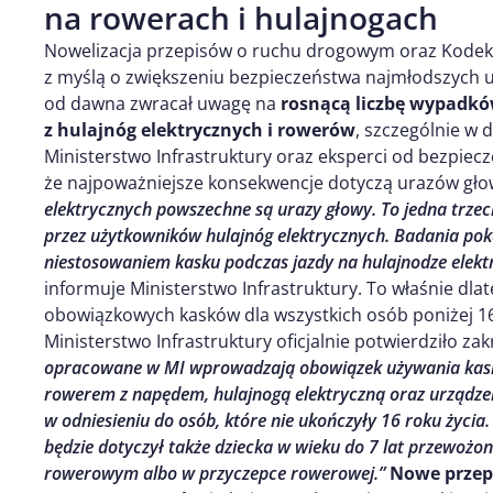
na rowerach i hulajnogach
Nowelizacja przepisów o ruchu drogowym oraz Kodek
z myślą o zwiększeniu bezpieczeństwa najmłodszych 
od dawna zwracał uwagę na
rosnącą liczbę wypadków
z hulajnóg elektrycznych i rowerów
, szczególnie w 
Ministerstwo Infrastruktury oraz eksperci od bezpie
że najpoważniejsze konsekwencje dotyczą urazów gło
elektrycznych powszechne są urazy głowy. To jedna trze
przez użytkowników hulajnóg elektrycznych. Badania po
niestosowaniem kasku podczas jazdy na hulajnodze ele
informuje Ministerstwo Infrastruktury. To właśnie d
obowiązkowych kasków dla wszystkich osób poniżej 16.
Ministerstwo Infrastruktury oficjalnie potwierdziło 
opracowane w MI wprowadzają obowiązek używania kask
rowerem z napędem, hulajnogą elektryczną oraz urządze
w odniesieniu do osób, które nie ukończyły 16 roku życ
będzie dotyczył także dziecka w wieku do 7 lat przewoż
rowerowym albo w przyczepce rowerowej.”
Nowe przep