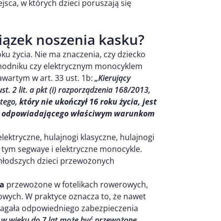
jsca, w których dzieci poruszają się
iązek noszenia kasku?
ku życia. Nie ma znaczenia, czy dziecko
chodniku czy elektrycznym monocyklem
wartym w art. 33 ust. 1b:
„Kierujący
 2 lit. a pkt (i) rozporządzenia 168/2013,
stego,
który nie ukończył 16 roku życia, jest
go odpowiadającego właściwym warunkom
ektryczne, hulajnogi klasyczne, hulajnogi
 tym segwaye i elektryczne monocykle.
jmłodszych dzieci przewożonych
ia
przewożone w fotelikach rowerowych,
owych. W praktyce oznacza to, że nawet
agała odpowiedniego zabezpieczenia
 w wieku do 7 lat może być przewożone