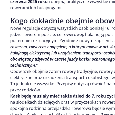
czerwca 2026 roku
i obejmą praktycznie wszystkie mie
rowerami lub hulajnogami.
Kogo dokładnie obejmie obow
Nowe regulacje dotyczą wszystkich osób poniżej 16. ro
jedzie rowerem po ścieżce rowerowej, hulajnogą po 
po terenie rekreacyjnym. Zgodnie z nowym zapisem za
rowerem, rowerem z napędem, o którym mowa w art. 4 ust.
hulajnogą elektryczną lub urządzeniem transportu osobi
obowiązany używać w czasie jazdy kasku ochronne
technicznym
.”
Obowiązek obejmie zatem rowery tradycyjne, rowery el
elektryczne oraz urządzenia transportu osobistego, w
To jednak nie wszystko. Przepisy dotyczą również na
przez rodziców.
Kask będą musiały mieć także dzieci do 7. roku życ
na siodełkach dziecięcych oraz w przyczepkach rower
spokojna rodzinna przejażdżka rowerowa będzie wym
dziecka. Wnika to z art. 33 ust. 2 w brzmieniu:
„Dziecko