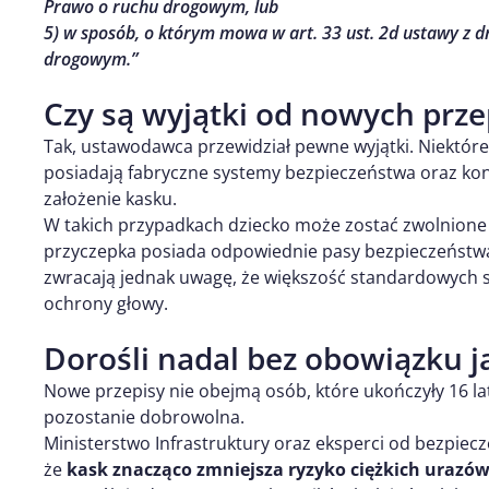
Prawo o ruchu drogowym, lub
5) w sposób, o którym mowa w art. 33 ust. 2d ustawy z d
drogowym.”
Czy są wyjątki od nowych prz
Tak, ustawodawca przewidział pewne wyjątki. Niektóre
posiadają fabryczne systemy bezpieczeństwa oraz ko
założenie kasku.
W takich przypadkach dziecko może zostać zwolnione z
przyczepka posiada odpowiednie pasy bezpieczeństwa 
zwracają jednak uwagę, że większość standardowych s
ochrony głowy.
Dorośli nadal bez obowiązku 
Nowe przepisy nie obejmą osób, które ukończyły 16 lat
pozostanie dobrowolna.
Ministerstwo Infrastruktury oraz eksperci od bezpie
że
kask znacząco zmniejsza ryzyko ciężkich urazów