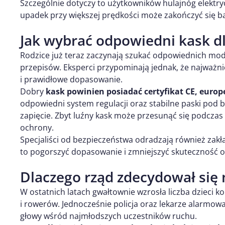
Szczególnie dotyczy to użytkowników hulajnóg elektry
upadek przy większej prędkości może zakończyć się
Jak wybrać odpowiedni kask dl
Rodzice już teraz zaczynają szukać odpowiednich mo
przepisów. Eksperci przypominają jednak, że najważnie
i prawidłowe dopasowanie.
Dobry
kask powinien posiadać certyfikat CE, euro
odpowiedni system regulacji oraz stabilne paski pod 
zapięcie. Zbyt luźny kask może przesunąć się podczas
ochrony.
Specjaliści od bezpieczeństwa odradzają również zak
to pogorszyć dopasowanie i zmniejszyć skuteczność 
Dlaczego rząd zdecydował się 
W ostatnich latach gwałtownie wzrosła liczba dzieci k
i rowerów. Jednocześnie policja oraz lekarze alarmowa
głowy wśród najmłodszych uczestników ruchu.