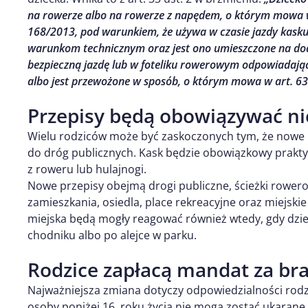
na rowerze albo na rowerze z napędem, o którym mowa w ar
168/2013, pod warunkiem, że używa w czasie jazdy kas
warunkom technicznym oraz jest ono umieszczone na d
bezpieczną jazdę lub w foteliku rowerowym odpowiada
albo jest przewożone w sposób, o którym mowa w art. 63 u
Przepisy będą obowiązywać n
Wielu rodziców może być zaskoczonych tym, że nowe re
do dróg publicznych. Kask będzie obowiązkowy prakty
z roweru lub hulajnogi.
Nowe przepisy obejmą drogi publiczne, ścieżki rowero
zamieszkania, osiedla, place rekreacyjne oraz miejskie 
miejska będą mogły reagować również wtedy, gdy dzie
chodniku albo po alejce w parku.
Rodzice zapłacą mandat za bra
Najważniejsza zmiana dotyczy odpowiedzialności rod
osoby poniżej 16. roku życia nie mogą zostać ukar