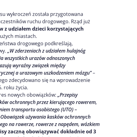
su wykroczeń została przygotowana
uczestników ruchu drogowego. Rząd już
 z udziałem dzieci korzystających
dużych miastach.
czeństwa drogowego podkreślają,
wy.
„W zderzeniach z udziałem hulajnóg
cia wszystkich urazów odnoszonych
kazują wyraźny związek między
ktrycznej a urazowym uszkodzeniem mózgu”
–
latego zdecydowano się na wprowadzenie
 roku życia.
zakres nowych obowiązków:
„Przepisy
ów ochronnych przez kierującego rowerem,
niem transportu osobistego (UTO) –
ia. Obowiązek używania kasków ochronnych
onego na rowerze, rowerze z napędem, wózkiem
isy zaczną obowiązywać dokładnie od 3