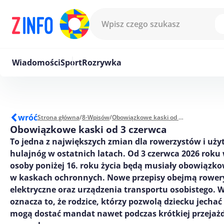
Przejdź do treści
Wiadomości
Sport
Rozrywka
wróć
Strona główna
/
8-Wpisów
/
Obowiązkowe kaski od 3 czerwca
Obowiązkowe kaski od 3 czerwca
To jedna z największych zmian dla rowerzystów i u
hulajnóg w ostatnich latach. Od 3 czerwca 2026 roku
osoby poniżej 16. roku życia będą musiały obowiązko
w kaskach ochronnych. Nowe przepisy obejmą rowery
elektryczne oraz urządzenia transportu osobistego. 
oznacza to, że rodzice, którzy pozwolą dziecku jechać
mogą dostać mandat nawet podczas krótkiej przejażd