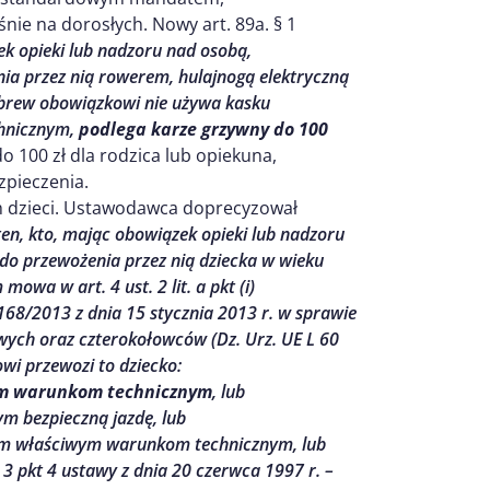
nie na dorosłych. Nowy art. 89a. § 1
k opieki lub nadzoru nad osobą,
nia przez nią rowerem, hulajnogą elektryczną
 wbrew obowiązkowi nie używa kasku
hnicznym,
podlega karze grzywny do 100
 100 zł dla rodzica lub opiekuna,
zpieczenia.
h dzieci. Ustawodawca doprecyzował
 ten, kto, mając obowiązek opieki lub nadzoru
 do przewożenia przez nią dziecka w wieku
owa w art. 4 ust. 2 lit. a pkt (i)
168/2013 z dnia 15 stycznia 2013 r. w sprawie
wych oraz czterokołowców (Dz. Urz. UE L 60
owi przewozi to dziecko:
ym warunkom technicznym
, lub
m bezpieczną jazdę, lub
ym właściwym warunkom technicznym, lub
3 pkt 4 ustawy z dnia 20 czerwca 1997 r. –