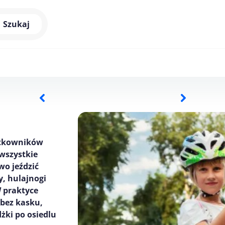
Szukaj
żytkowników
 wszystkie
wo jeździć
, hulajnogi
W praktyce
 bez kasku,
żki po osiedlu