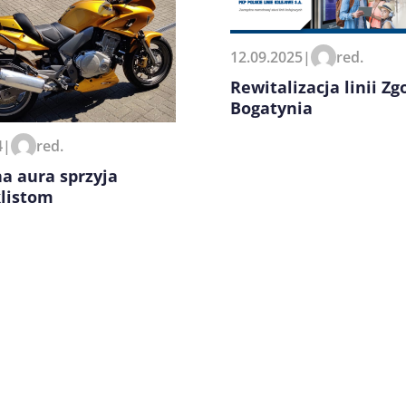
12.09.2025
|
red.
Rewitalizacja linii Zg
Bogatynia
zeglądarce podczas pisania
4
|
red.
a aura sprzyja
listom