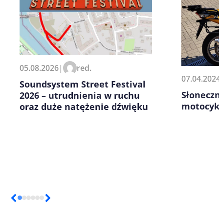
Zapamiętaj moje dane w tej pr
05.08.2026
|
red.
kolejnych komentarzy.
07.04.202
Soundsystem Street Festival
Słoneczn
2026 – utrudnienia w ruchu
motocyk
oraz duże natężenie dźwięku