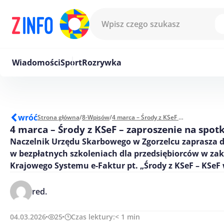
Przejdź do treści
Wiadomości
Sport
Rozrywka
wróć
Strona główna
/
8-Wpisów
/
4 marca – Środy z KSeF – zaproszenie na spotkanie
4 marca – Środy z KSeF – zaproszenie na spot
Naczelnik Urzędu Skarbowego w Zgorzelcu zaprasza d
w bezpłatnych szkoleniach dla przedsiębiorców w zak
Krajowego Systemu e-Faktur pt. „Środy z KSeF – KSeF 
red.
04.03.2026
25
Czas lektury:
< 1
min