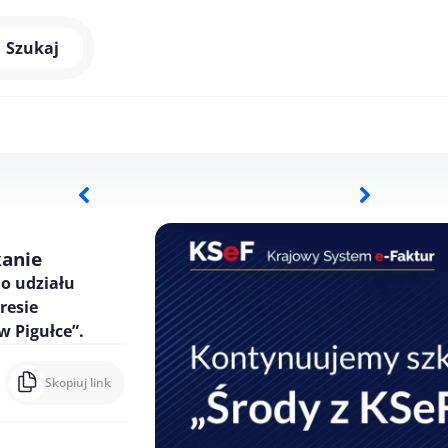
Szukaj
kanie
o udziału
resie
w Pigułce”.
Skopiuj link