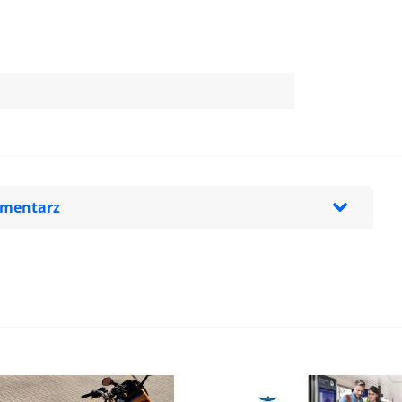
omentarz