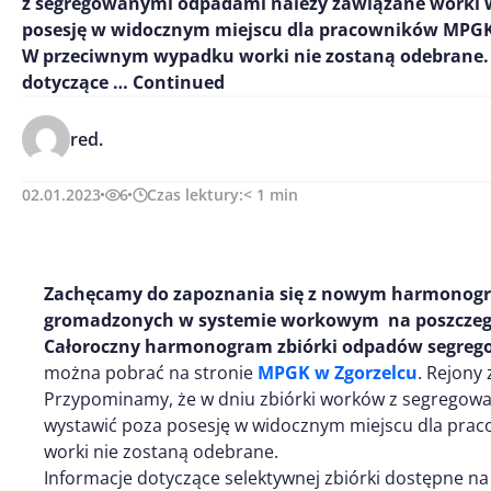
z segregowanymi odpadami należy zawiązane worki 
posesję w widocznym miejscu dla pracowników MPG
W przeciwnym wypadku worki nie zostaną odebrane.
dotyczące …
Continued
red.
02.01.2023
6
Czas lektury:
< 1
min
Zachęcamy do zapoznania się z nowym harmonog
gromadzonych w systemie workowym na poszczegó
Całoroczny harmonogram zbiórki odpadów segre
można pobrać na stronie
MPGK w Zgorzelcu
. Rejony
Przypominamy, że w dniu zbiórki worków z segregow
wystawić poza posesję w widocznym miejscu dla pr
worki nie zostaną odebrane.
Informacje dotyczące selektywnej zbiórki dostępne na