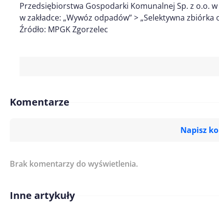
Przedsiębiorstwa Gospodarki Komunalnej Sp. z o.o. w
w zakładce: „Wywóz odpadów” > „Selektywna zbiórka
Źródło: MPGK Zgorzelec
Komentarze
Napisz k
Brak komentarzy do wyświetlenia.
Imię/ Nick*
Inne artykuły
Treść komentarza*