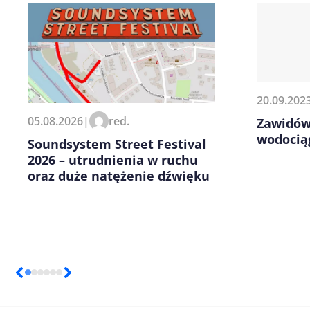
20.09.202
Zapamiętaj moje dane w tej pr
05.08.2026
|
red.
Zawidów
kolejnych komentarzy.
wodocią
Soundsystem Street Festival
2026 – utrudnienia w ruchu
oraz duże natężenie dźwięku