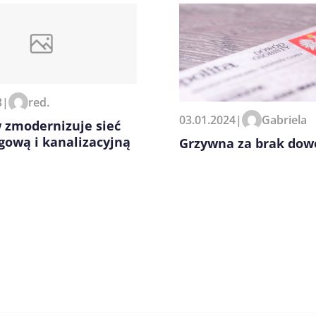
3
|
red.
zeglądarce podczas pisania
03.01.2024
|
Gabriela
 zmodernizuje sieć
gową i kanalizacyjną
Grzywna za brak do