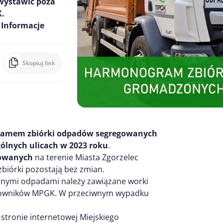
wystawić poza
K.
 Informacje
Skopiuj link
ramem zbiórki odpadów segregowanych
lnych ulicach w 2023 roku
.
gowanych
na terenie Miasta Zgorzelec
 zbiórki pozostają bez zmian.
anymi odpadami należy zawiązane worki
acowników MPGK. W przeciwnym wypadku
 stronie internetowej Miejskiego