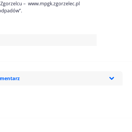
 Zgorzelcu – www.mpgk.zgorzelec.pl
 odpadów”.
omentarz