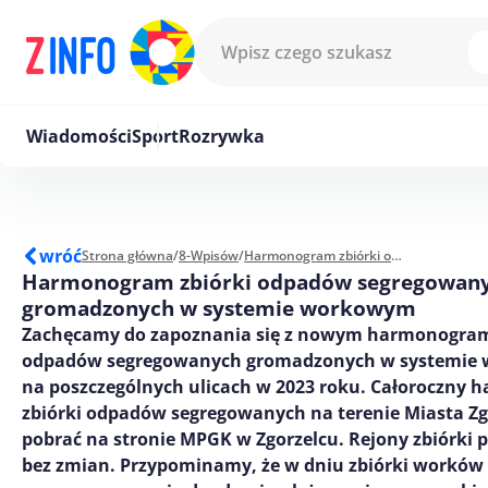
Przejdź do treści
Wiadomości
Sport
Rozrywka
wróć
Strona główna
/
8-Wpisów
/
Harmonogram zbiórki odpadów segregowanych gromadzonych w systemie workowym
Harmonogram zbiórki odpadów segregowan
gromadzonych w systemie workowym
Zachęcamy do zapoznania się z nowym harmonogram
odpadów segregowanych gromadzonych w systemi
na poszczególnych ulicach w 2023 roku. Całoroczny
zbiórki odpadów segregowanych na terenie Miasta Z
pobrać na stronie MPGK w Zgorzelcu. Rejony zbiórki 
bez zmian. Przypominamy, że w dniu zbiórki worków