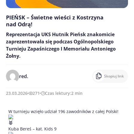
PIEŃSK – Świetne wieści z Kostrzyna
nad Odrą!
Reprezentacja UKS Hutnik Pieńsk znakomicie
zaprezentowała się podczas Ogólnopolskiego
Turnieju Zapaśniczego I Memoriału Antoniego
Żołny.
red.
Skopiuj link
23.03.2026
271
Czas lektury:
2
min
W turnieju wzięło udział 196 zawodników z całej Polski!
Kuba Bereś – kat. Kids 9