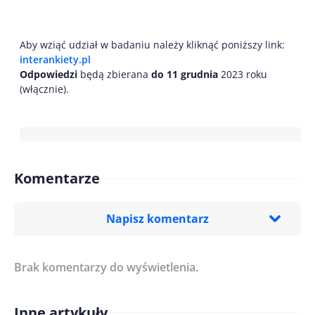
Aby wziąć udział w badaniu należy kliknąć poniższy link:
interankiety.pl
Odpowiedzi
będą zbierana
do 11 grudnia
2023 roku
(włącznie).
Komentarze
Napisz komentarz
Brak komentarzy do wyświetlenia.
Imię/ Nick*
Inne artykuły
Treść komentarza*