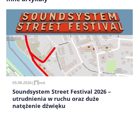
Zapamiętaj moje dane w tej przeglądarce podczas
pisania kolejnych komentarzy.
05.08.2026
|
red.
Soundsystem Street Festival 2026 –
utrudnienia w ruchu oraz duże
natężenie dźwięku