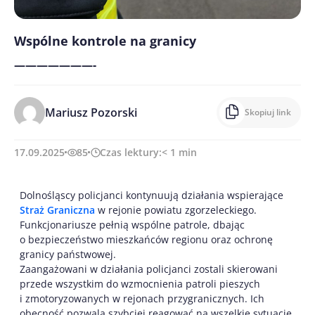
Wspólne kontrole na granicy
———————-
Mariusz Pozorski
Skopiuj link
17.09.2025
85
Czas lektury:
< 1
min
Dolnośląscy policjanci kontynuują działania wspierające
Straż Graniczna
w rejonie powiatu zgorzeleckiego.
Funkcjonariusze pełnią wspólne patrole, dbając
o bezpieczeństwo mieszkańców regionu oraz ochronę
granicy państwowej.
Zaangażowani w działania policjanci zostali skierowani
przede wszystkim do wzmocnienia patroli pieszych
i zmotoryzowanych w rejonach przygranicznych. Ich
obecność pozwala szybciej reagować na wszelkie sytuacje