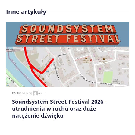
Inne artykuły
Treść komentarza*
Zapamiętaj moje dane w tej przeglądarce podczas
pisania kolejnych komentarzy.
05.08.2026
|
red.
Soundsystem Street Festival 2026 –
utrudnienia w ruchu oraz duże
natężenie dźwięku