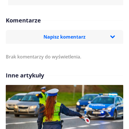
Komentarze
Napisz komentarz
Brak komentarzy do wyświetlenia.
Imię/ Nick*
Inne artykuły
Treść komentarza*