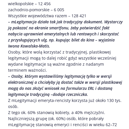
wielkopolskie – 12 456
zachodnio-pomorskie – 6 005
Wszystkie województwa razem – 128 421
– mLegitymacja działa tak jak tradycyjny dokument. Wystarczy
ją pokazać na ekranie smartfonu, żeby potwierdzić fakt
nabycia uprawnień emerytalnych lub rentowych i skorzystać
z przysługujących ulg, np. kupując bilet do kina – wyjaśnia
Iwona Kowalska-Matis.
Osoby, które wolą korzystać z tradycyjnej, plastikowej
legitymacji mogą to dalej robić gdyż wszystkie wcześniej
wydane legitymacje są ważne zgodnie z nadanym
terminem ważności.
– Osoby, którym wystawiliśmy legitymację tylko w wersji
elektronicznej a chciałyby ją dostać także w wersji plastikowej
mogą do nas złożyć wniosek na formularzu ERL i dostaną
legitymacje tradycyjną –dodaje rzeczniczka.
Z mLegitymacji emeryta-rencisty korzysta już około 130 tys.
osób.
Z tego ok. 60% stanowią kobiety, a 40% mężczyźni.
Najliczniejszą grupę (ok. 60%) osób, które pobrały
mLegitymację stanowią emeryci i renciści w wieku 62–72