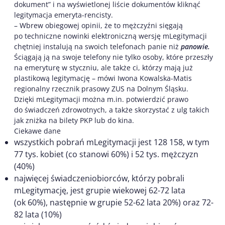
dokument” i na wyświetlonej liście dokumentów kliknąć
legitymacja emeryta-rencisty.
– Wbrew obiegowej opinii, że to mężczyźni sięgają
po techniczne nowinki elektroniczną wersję mLegitymacji
chętniej instalują na swoich telefonach panie niż
panowie.
Ściągają ją na swoje telefony nie tylko osoby, które przeszły
na emeryturę w styczniu, ale także ci, którzy mają już
plastikową legitymację – mówi Iwona Kowalska-Matis
regionalny rzecznik prasowy ZUS na Dolnym Śląsku.
Dzięki mLegitymacji można m.in. potwierdzić prawo
do świadczeń zdrowotnych, a także skorzystać z ulg takich
jak zniżka na bilety PKP lub do kina.
Ciekawe dane
wszystkich pobrań mLegitymacji jest 128 158, w tym
77 tys. kobiet (co stanowi 60%) i 52 tys. mężczyzn
(40%)
najwięcej świadczeniobiorców, którzy pobrali
mLegitymację, jest grupie wiekowej 62-72 lata
(ok 60%), następnie w grupie 52-62 lata 20%) oraz 72-
82 lata (10%)