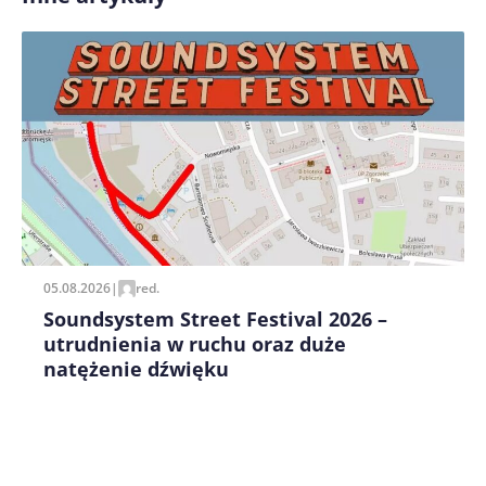
Zapamiętaj moje dane w tej przeglądarce podczas
pisania kolejnych komentarzy.
05.08.2026
|
red.
Soundsystem Street Festival 2026 –
utrudnienia w ruchu oraz duże
natężenie dźwięku