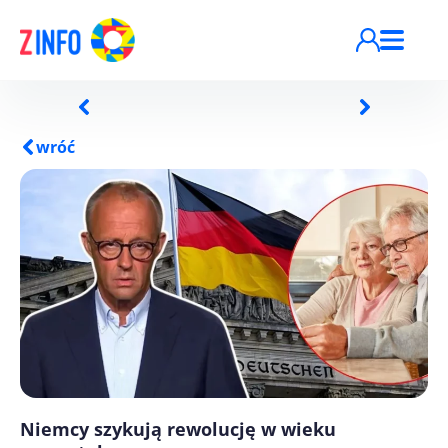
Przejdź do treści
wróć
Niemcy szykują rewolucję w wieku