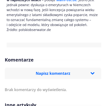
jednak pewne: dyskusja o emeryturach w Niemczech
wchodzi w nową fazę. Jeśli koncepcja powiązania wieku
emerytalnego z latami składkowymi zyska poparcie, może
to oznaczać fundamentalną zmianę całego systemu –
i odejście od modelu, który obowiązuje od pokoleń.
Źródło: polskiobserwator.de
Komentarze
Napisz komentarz
Brak komentarzy do wyświetlenia.
Imię/ Nick*
Inne artykuły
Treść komentarza*