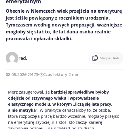
emerytalnym
Obecnie w Niemczech wiek przejścia na emeryturę
jest ściśle powiązany z rocznikiem urodzenia.
Tymczasem według nowych propozycji, ważniejsze
mogłoby się stać to, ile lat dana osoba realnie
pracowała i opłacała składki.
red.
Skopiuj link
08.05.2026
173
Czas lektury:
2
min
Merz zasugerował, że
bardziej sprawiedliwe byłoby
odejście od sztywnego wieku i wprowadzenie
elastycznego modelu, w którym „liczą się lata pracy,
a nie metryka”.
W praktyce oznaczałoby to, że osoba,
która rozpoczęła pracę bardzo wcześnie, mogłaby przejść
na emeryturę szybciej niż ktoś, kto zaczął karierę
zawodową później – na przykład po studiach.