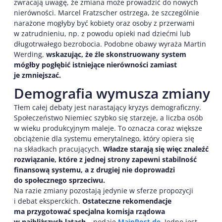
zwracają uwagę, że zmiana może prowadzić do nowych
nierówności. Marcel Fratzscher ostrzega, że szczególnie
narażone mogłyby być kobiety oraz osoby z przerwami
w zatrudnieniu, np. z powodu opieki nad dziećmi lub
długotrwałego bezrobocia. Podobne obawy wyraża Martin
Werding,
wskazując, że źle skonstruowany system
mógłby pogłębić istniejące nierówności zamiast
je zmniejszać.
Demografia wymusza zmiany
Tłem całej debaty jest narastający kryzys demograficzny.
Społeczeństwo Niemiec szybko się starzeje, a liczba osób
w wieku produkcyjnym maleje. To oznacza coraz większe
obciążenie dla systemu emerytalnego, który opiera się
na składkach pracujących.
Władze starają się więc znaleźć
rozwiązanie, które z jednej strony zapewni stabilność
finansową systemu, a z drugiej nie doprowadzi
do społecznego sprzeciwu.
Na razie zmiany pozostają jedynie w sferze propozycji
i debat eksperckich.
Ostateczne rekomendacje
ma przygotować specjalna komisja rządowa
w najbliższych latach
– podaje
MainPost.de.
Jedno jest