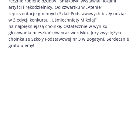
ręcznie robione ozdoby i smakołyki wystawiali lokalni
artyści i rękodzielnicy. Od czwartku w „Atenie”
reprezentacje gminnych Szkół Podstawowych brały udział
w 3 edycji konkursu „Uśmiechnięty Mikołaj”
na najpiękniejszą choinkę. Ostatecznie w wyniku
głosowania mieszkańców oraz werdyktu Jury zwyciężyła
choinka ze Szkoły Podstawowej nr 3 w Bogatyni. Serdecznie
gratulujemy!