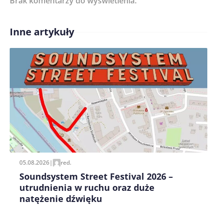
Brak komentarzy do wyświetlenia.
Inne artykuły
Treść komentarza*
Zapamiętaj moje dane w tej przeglądarce podczas
pisania kolejnych komentarzy.
05.08.2026
|
red.
Soundsystem Street Festival 2026 –
utrudnienia w ruchu oraz duże
natężenie dźwięku