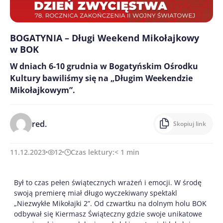
BOGATYNIA – Długi Weekend Mikołajkowy
w BOK
W dniach 6-10 grudnia w Bogatyńskim Ośrodku
Kultury bawiliśmy się na „Długim Weekendzie
Mikołajkowym”.
red.
Skopiuj link
11.12.2023
12
Czas lektury:
< 1
min
Był to czas pełen świątecznych wrażeń i emocji. W środę
swoją premierę miał długo wyczekiwany spektakl
„Niezwykłe Mikołajki 2”. Od czwartku na dolnym holu BOK
odbywał się Kiermasz Świąteczny gdzie swoje unikatowe