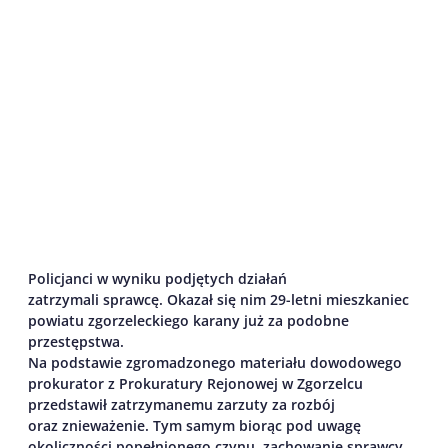
Policjanci w wyniku podjętych działań
zatrzymali
sprawcę.
Okazał
się nim 29-letni mieszkaniec
powiatu zgorzeleckiego karany
już
za podobne
przestępstwa.
Na podstawie zgromadzonego materiału dowodowego
prokurator z Prokuratury Rejonowej w Zgorzelcu
przedstawił zatrzymanemu zarzuty za rozbój
oraz znieważenie. Tym samym biorąc pod uwagę
okoliczności popełnionego czynu, zachowani
e
sprawcy,