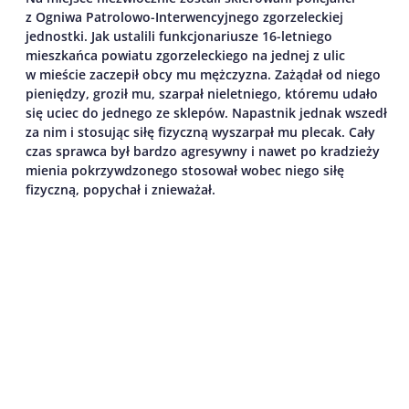
z Ogniwa Patrolowo-Interwencyjnego zgorzeleckiej
jednostki. Jak ustalili
f
unkcjonariusze
16-letniego
mieszkańca powiatu zgorzeleckiego na jednej z ulic
w mieście zaczepił obcy mu mężczyzna. Zażądał od niego
pieniędzy,
groził mu,
szarpał nieletniego, któremu udało
się uciec do jednego ze sklepów. Napastnik jednak wszedł
za nim i stosując siłę fizyczną wyszarpał mu plecak. Cały
czas sprawca był bardzo agresywny i nawet po kradzieży
mienia pokrzywdzonego
stosował wobec niego siłę
fizyczną
, popychał i znieważał.