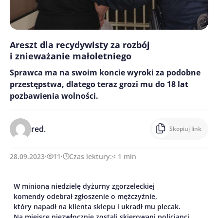
Areszt dla recydywisty za rozbój
i znieważanie małoletniego
Sprawca ma na swoim koncie wyroki za podobne
przestępstwa, dlatego teraz grozi mu do 18 lat
pozbawienia wolności.
red.
Skopiuj link
28.09.2023
11
Czas lektury:
< 1
min
W minion
ą
niedziel
ę
dyżurny
zgorzeleckiej
komendy
odebrał
zgłoszenie
o
mężczyźnie
,
który napa
dł
na klienta
sklepu i ukradł mu plecak.
Na
miejsce
niezwłocznie zostali
skierowani
policjanci