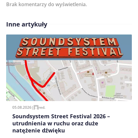
Brak komentarzy do wyświetlenia.
Imię/ Nick*
Inne artykuły
Treść komentarza*
Zapamiętaj moje dane w tej przeglądarce podczas
pisania kolejnych komentarzy.
05.08.2026
|
red.
Soundsystem Street Festival 2026 –
utrudnienia w ruchu oraz duże
natężenie dźwięku