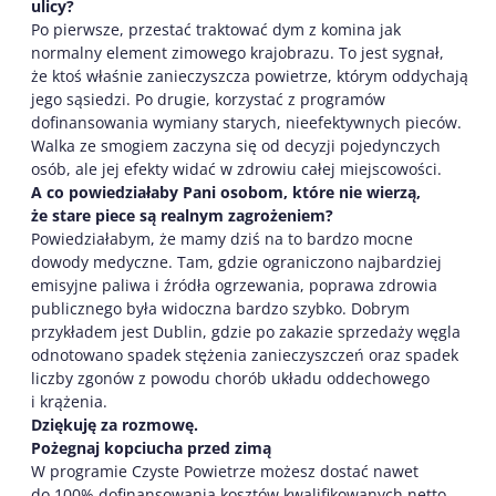
ulicy?
Po pierwsze, przestać traktować dym z komina jak
normalny element zimowego krajobrazu. To jest sygnał,
że ktoś właśnie zanieczyszcza powietrze, którym oddychają
jego sąsiedzi. Po drugie, korzystać z programów
dofinansowania wymiany starych, nieefektywnych pieców.
Walka ze smogiem zaczyna się od decyzji pojedynczych
osób, ale jej efekty widać w zdrowiu całej miejscowości.
A co powiedziałaby Pani osobom, które nie wierzą,
że stare piece są realnym zagrożeniem?
Powiedziałabym, że mamy dziś na to bardzo mocne
dowody medyczne. Tam, gdzie ograniczono najbardziej
emisyjne paliwa i źródła ogrzewania, poprawa zdrowia
publicznego była widoczna bardzo szybko. Dobrym
przykładem jest Dublin, gdzie po zakazie sprzedaży węgla
odnotowano spadek stężenia zanieczyszczeń oraz spadek
liczby zgonów z powodu chorób układu oddechowego
i krążenia.
Dziękuję za rozmowę.
Pożegnaj kopciucha przed zimą
W programie Czyste Powietrze możesz dostać nawet
do 100% dofinansowania kosztów kwalifikowanych netto