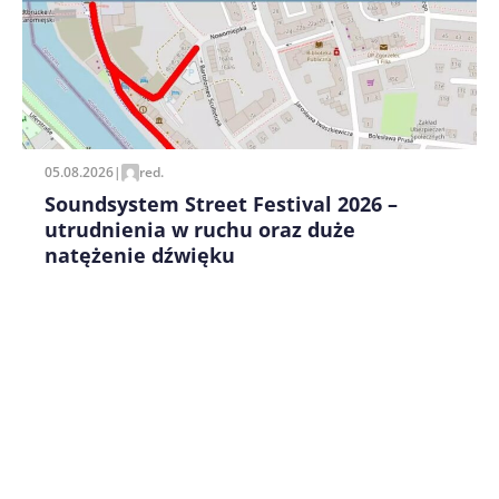
Zapamiętaj moje dane w tej przeglądarce podczas
pisania kolejnych komentarzy.
05.08.2026
|
red.
Soundsystem Street Festival 2026 –
utrudnienia w ruchu oraz duże
natężenie dźwięku