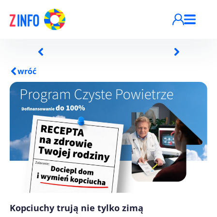
Przejdź do treści
wróć
Kopciuchy trują nie tylko zimą