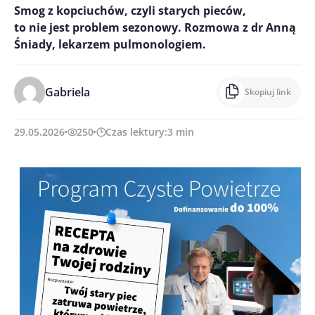
Smog z kopciuchów, czyli starych pieców,
to nie jest problem sezonowy. Rozmowa z dr Anną
Śniady, lekarzem pulmonologiem.
Gabriela
Skopiuj link
29.05.2026
250
Czas lektury:
3
min