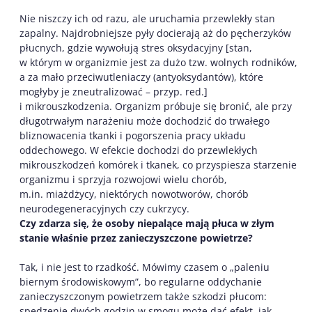
Nie niszczy ich od razu, ale uruchamia przewlekły stan
zapalny. Najdrobniejsze pyły docierają aż do pęcherzyków
płucnych, gdzie wywołują stres oksydacyjny [stan,
w którym w organizmie jest za dużo tzw. wolnych rodników,
a za mało przeciwutleniaczy (antyoksydantów), które
mogłyby je zneutralizować – przyp. red.]
i mikrouszkodzenia. Organizm próbuje się bronić, ale przy
długotrwałym narażeniu może dochodzić do trwałego
bliznowacenia tkanki i pogorszenia pracy układu
oddechowego. W efekcie dochodzi do przewlekłych
mikrouszkodzeń komórek i tkanek, co przyspiesza starzenie
organizmu i sprzyja rozwojowi wielu chorób,
m.in. miażdżycy, niektórych nowotworów, chorób
neurodegeneracyjnych czy cukrzycy.
Czy zdarza się, że osoby niepalące mają płuca w złym
stanie właśnie przez zanieczyszczone powietrze?
Tak, i nie jest to rzadkość. Mówimy czasem o „paleniu
biernym środowiskowym”, bo regularne oddychanie
zanieczyszczonym powietrzem także szkodzi płucom:
spędzenie dwóch godzin w smogu może dać efekt, jak