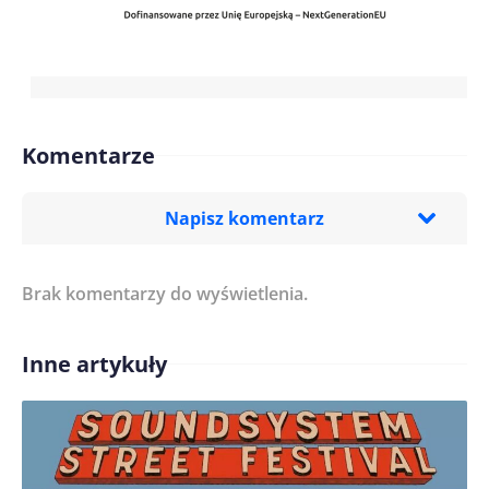
Komentarze
Napisz komentarz
Brak komentarzy do wyświetlenia.
Imię/ Nick*
Inne artykuły
Treść komentarza*