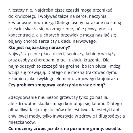
Niestety nie. Najdrobniejsze cząstki mogą przenikać
do krwiobiegu i wpływać także na serce, naczynia
krwionośne oraz mózg. Dlatego osoby narażone na smog
częściej skarżą się na zmęczenie, bóle głowy, gorszą
koncentrację, a u chorych przewlekle mogą nasilać się
objawy chorób serca czy układu nerwowego.
Kto jest najbardziej narażony?
Najwyższą cenę płacą dzieci, seniorzy, kobiety w ciąży
oraz osoby z chorobami płuc i układu krążenia. Dla
najmłodszych to szczególnie groźne, bo ich płuca i mózg
wciąż się rozwijają. Dlatego nie można traktować dymu
z komina jako zwykłego elementu zimowego krajobrazu.
Czy problem smogowy kończy się wraz z zimą?
Zdecydowanie nie. Sezon grzewczy tylko go nasila,
ale zdrowotne skutki smogu kumulują się latami. Dlatego
pilna likwidacja kopciuchów nie jest kwestią estetyki ani
chwilowej mody, tylko inwestycją w zdrowie i długość życia
mieszkańców.
Co możemy zrobić już dziś na poziomie gminy, osiedla,