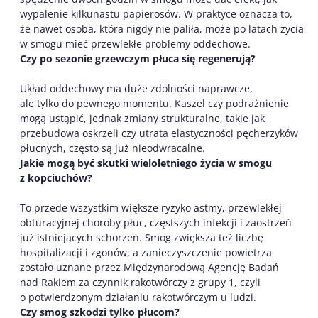
wypalenie kilkunastu papierosów. W praktyce oznacza to,
że nawet osoba, która nigdy nie paliła, może po latach życia
w smogu mieć przewlekłe problemy oddechowe.
Czy po sezonie grzewczym płuca się regenerują?
Układ oddechowy ma duże zdolności naprawcze,
ale tylko do pewnego momentu. Kaszel czy podrażnienie
mogą ustąpić, jednak zmiany strukturalne, takie jak
przebudowa oskrzeli czy utrata elastyczności pęcherzyków
płucnych, często są już nieodwracalne.
Jakie mogą być skutki wieloletniego życia w smogu
z kopciuchów?
To przede wszystkim większe ryzyko astmy, przewlekłej
obturacyjnej choroby płuc, częstszych infekcji i zaostrzeń
już istniejących schorzeń. Smog zwiększa też liczbę
hospitalizacji i zgonów, a zanieczyszczenie powietrza
zostało uznane przez Międzynarodową Agencję Badań
nad Rakiem za czynnik rakotwórczy z grupy 1, czyli
o potwierdzonym działaniu rakotwórczym u ludzi.
Czy smog szkodzi tylko płucom?