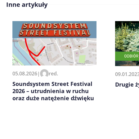
Inne artykuły
Treść komentarza*
Zapamiętaj moje dane w tej pr
05.08.2026
|
red.
09.01.202
kolejnych komentarzy.
Soundsystem Street Festival
Drugie ż
2026 – utrudnienia w ruchu
oraz duże natężenie dźwięku