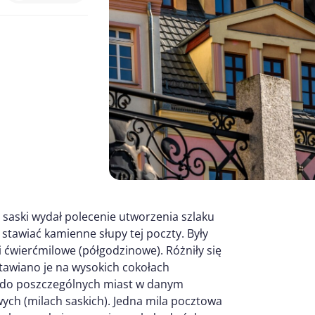
r saski wydał polecenie utworzenia szlaku
tawiać kamienne słupy tej poczty. Były
 ćwierćmilowe (półgodzinowe). Różniły się
stawiano je na wysokich cokołach
i do poszczególnych miast w danym
ych (milach saskich). Jedna mila pocztowa