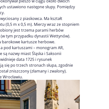
 pokonywał pieszo w ciągu około dwóch
rych ustawiono następne słupy. Pomiędzy
cy.
 wyciosany z piaskowca. Ma kształt
tu (0,5 m x 0,5 m). Mierzy wraz ze stopniem
obiony jest trzema parami herbów
ii (w tym przypadku dynastii Wettynów).
w barokowe kartusze herbowe.
, a pod kartuszami – monogram AR,
e są nazwy miast Śląska i Saksonii
widnieje data 1725 i rysunek
ją się po trzech stronach słupa, zgodnie
ostał zniszczony (złamany i zwalony).
we Wrocławiu.