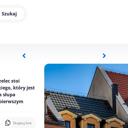
Szukaj
elec stoi
ego, który jest
a słupa
 pierwszym
Skopiuj link