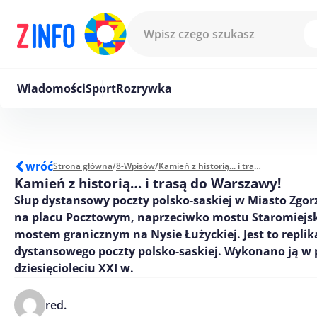
Przejdź do treści
Wiadomości
Sport
Rozrywka
wróć
Strona główna
/
8-Wpisów
/
Kamień z historią... i trasą do Warszawy!
Kamień z historią… i trasą do Warszawy!
Słup dystansowy poczty polsko-saskiej w Miasto Zgorz
na placu Pocztowym, naprzeciwko mostu Staromiejski
mostem granicznym na Nysie Łużyckiej. Jest to replik
dystansowego poczty polsko-saskiej. Wykonano ją w
dziesięcioleciu XXI w.
red.