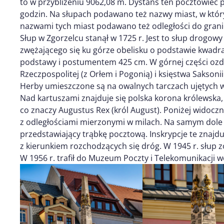
to w przybliżeniu 9062,08 m. Dystans ten pocztowiec
godzin. Na słupach podawano też nazwy miast, w któ
nazwami tych miast podawano też odległości do grani
Słup w Zgorzelcu stanął w 1725 r. Jest to słup drogowy
zwężającego się ku górze obelisku o podstawie kwadra
podstawy i postumentem 425 cm. W górnej części ozd
Rzeczpospolitej (z Orłem i Pogonią) i księstwa Sakson
Herby umieszczone są na owalnych tarczach ujętych 
Nad kartuszami znajduje się polska korona królewska
co znaczy Augustus Rex (król August). Poniżej widoczn
z odległościami mierzonymi w milach. Na samym dole 
przedstawiający trąbkę pocztową. Inskrypcje te znajdu
z kierunkiem rozchodzących się dróg. W 1945 r. słup z
W 1956 r. trafił do Muzeum Poczty i Telekomunikacji 