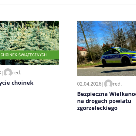
zeglądarce podczas pisania
3
|
red.
ycie choinek
02.04.2026
|
red.
Bezpieczna Wielkano
na drogach powiatu
zgorzeleckiego