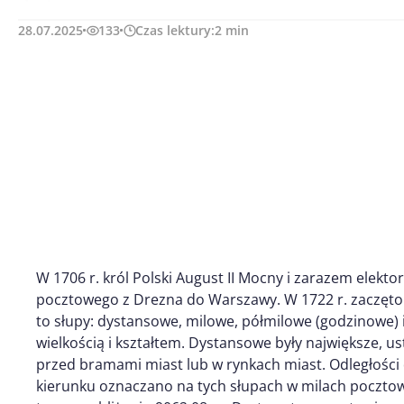
28.07.2025
133
Czas lektury:
2
min
W 1706 r. król Polski August II Mocny i zarazem elekto
pocztowego z Drezna do Warszawy. W 1722 r. zaczęto s
to słupy: dystansowe, milowe, półmilowe (godzinowe) i
wielkością i kształtem. Dystansowe były największe, u
przed bramami miast lub w rynkach miast. Odległośc
kierunku oznaczano na tych słupach w milach pocztow