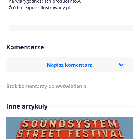
na wiarygodność ich producentów.
Źródło: expressilustrowany.pl
Komentarze
Napisz komentarz
Brak komentarzy do wyświetlenia.
Imię/ Nick*
Inne artykuły
Treść komentarza*