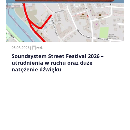
Zapamiętaj moje dane w tej przeglądarce podczas
pisania kolejnych komentarzy.
05.08.2026
|
red.
Soundsystem Street Festival 2026 –
utrudnienia w ruchu oraz duże
natężenie dźwięku