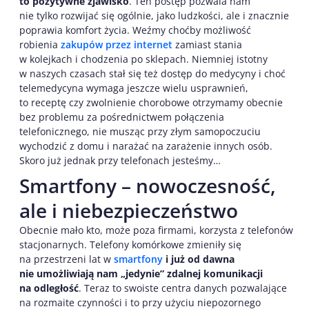
to pozytywne zjawisko
. Ten postęp pozwala nam
nie tylko rozwijać się ogólnie, jako ludzkości, ale i znacznie
poprawia komfort życia. Weźmy choćby możliwość
robienia
zakupów przez internet
zamiast stania
w kolejkach i chodzenia po sklepach. Niemniej istotny
w naszych czasach stał się też dostęp do medycyny i choć
telemedycyna wymaga jeszcze wielu usprawnień,
to receptę czy zwolnienie chorobowe otrzymamy obecnie
bez problemu za pośrednictwem połączenia
telefonicznego, nie musząc przy złym samopoczuciu
wychodzić z domu i narażać na zarażenie innych osób.
Skoro już jednak przy telefonach jesteśmy…
Smartfony – nowoczesność,
ale i niebezpieczeństwo
Obecnie mało kto, może poza firmami, korzysta z telefonów
stacjonarnych. Telefony komórkowe zmieniły się
na przestrzeni lat w
smartfony
i już od dawna
nie umożliwiają nam „jedynie” zdalnej komunikacji
na odległość
. Teraz to swoiste centra danych pozwalające
na rozmaite czynności i to przy użyciu niepozornego