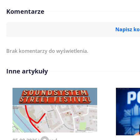
Komentarze
Napisz k
Brak komentarzy do wyświetlenia.
Imię/ Nick*
Inne artykuły
Treść komentarza*
Zapamiętaj moje dane w tej pr