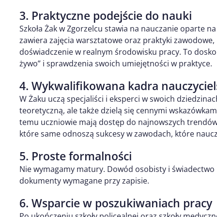
3. Praktyczne podejście do nauki
Szkoła Żak w Zgorzelcu stawia na nauczanie oparte n
zawiera zajęcia warsztatowe oraz praktyki zawodowe,
doświadczenie w realnym środowisku pracy. To dosko
żywo” i sprawdzenia swoich umiejętności w praktyce.
4. Wykwalifikowana kadra nauczycie
W Żaku uczą specjaliści i eksperci w swoich dziedzinac
teoretyczną, ale także dzielą się cennymi wskazówka
temu uczniowie mają dostęp do najnowszych trendów w
które same odnoszą sukcesy w zawodach, które naucz
5. Proste formalności
Nie wymagamy matury. Dowód osobisty i świadectwo u
dokumenty wymagane przy zapisie.
6. Wsparcie w poszukiwaniach pracy
Po ukończeniu szkoły policealnej oraz szkoły medycz