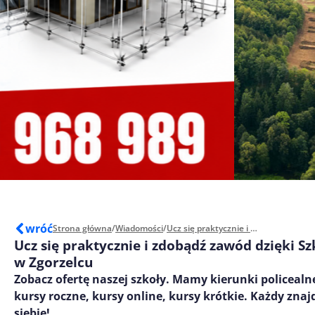
wróć
Strona główna
/
Wiadomości
/
Ucz się praktycznie i zdobądź zawód dzięki Szkole Żak w Zgorzelcu
Ucz się praktycznie i zdobądź zawód dzięki Sz
w Zgorzelcu
Zobacz ofertę naszej szkoły. Mamy kierunki policeal
kursy roczne, kursy online, kursy krótkie. Każdy znajd
siebie!