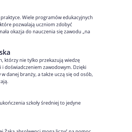
a praktyce. Wiele programów edukacyjnych
 które pozwalają uczniom zdobyć
nała okazja do nauczenia się zawodu „na
lska
h, którzy nie tylko przekazują wiedzę
mi i doświadczeniem zawodowym. Dzięki
 danej branży, a także uczą się od osób,
ają.
kończenia szkoły średniej to jedyne
nej Żaka absolwenci mogą liczyć na pomoc