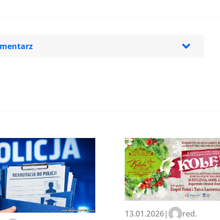
omentarz
13.01.2026
|
red.
zeglądarce podczas pisania