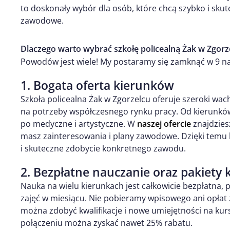
to doskonały wybór dla osób, które chcą szybko i sku
zawodowe.
Dlaczego warto wybrać szkołę policealną Żak w Zgorz
Powodów jest wiele! My postaramy się zamknąć w 9 na
1. Bogata oferta kierunków
Szkoła policealna Żak w Zgorzelcu oferuje szeroki wa
na potrzeby współczesnego rynku pracy. Od kierunków
po medyczne i artystyczne. W
naszej ofercie
znajdziesz
masz zainteresowania i plany zawodowe. Dzięki temu
i skuteczne zdobycie konkretnego zawodu.
2. Bezpłatne nauczanie oraz pakiety 
Nauka na wielu kierunkach jest całkowicie bezpłatn
zajęć w miesiącu. Nie pobieramy wpisowego ani opła
można zdobyć kwalifikacje i nowe umiejętności na kurs
połączeniu można zyskać nawet 25% rabatu.