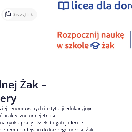
Skopiuj link
nej Żak –
iery
rdziej renomowanych instytucji edukacyjnych
ć praktyczne umiejętności
a rynku pracy. Dzięki bogatej ofercie
cznemu podejściu do każdego ucznia, Żak