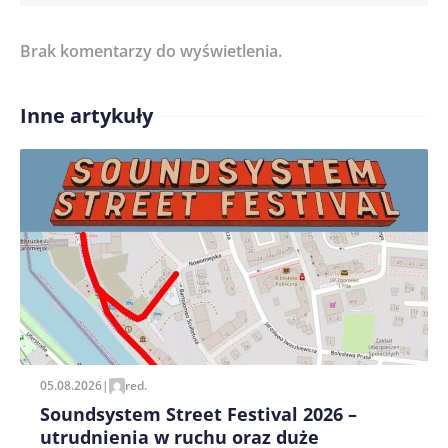
Brak komentarzy do wyświetlenia.
Imię/ Nick*
Inne artykuły
Treść komentarza*
Zapamiętaj moje dane w tej przeglądarce podczas
pisania kolejnych komentarzy.
05.08.2026
|
red.
Soundsystem Street Festival 2026 –
utrudnienia w ruchu oraz duże