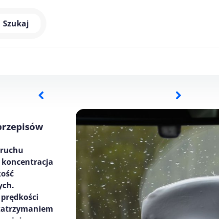
Szukaj
 przepisów
 ruchu
 koncentracja
kość
ych.
 prędkości
 zatrzymaniem