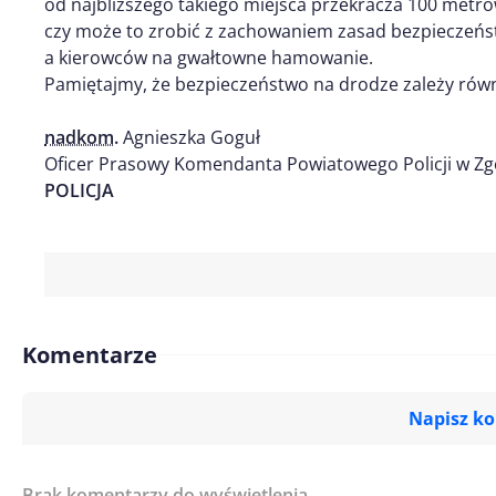
od najbliższego takiego miejsca przekracza 100 metró
czy może to zrobić z zachowaniem zasad bezpieczeńst
a kierowców na gwałtowne hamowanie.
Pamiętajmy, że bezpieczeństwo na drodze zależy rów
nadkom.
Agnieszka Goguł
Oficer Prasowy Komendanta Powiatowego Policji w Zg
POLICJA
Komentarze
Napisz k
Brak komentarzy do wyświetlenia.
Imię/ Nick*