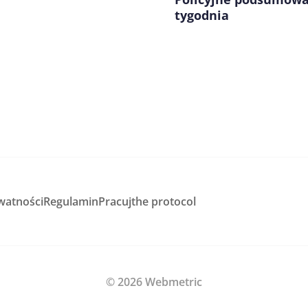
tygodnia
watności
Regulamin
Pracuj
the protocol
© 2026 Webmetric