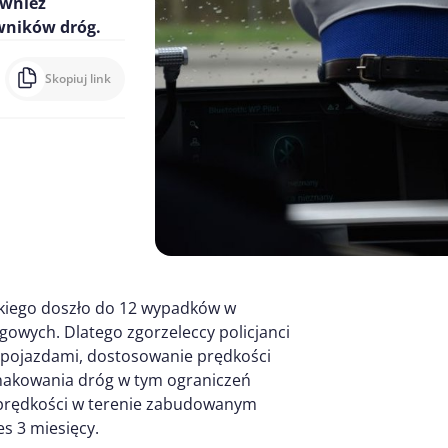
ównież
wników dróg.
Skopiuj link
kiego doszło do 12 wypadków w
ogowych. Dlatego zgorzeleccy policjanci
 pojazdami, dostosowanie prędkości
znakowania dróg w tym ograniczeń
 prędkości w terenie zabudowanym
s 3 miesięcy.