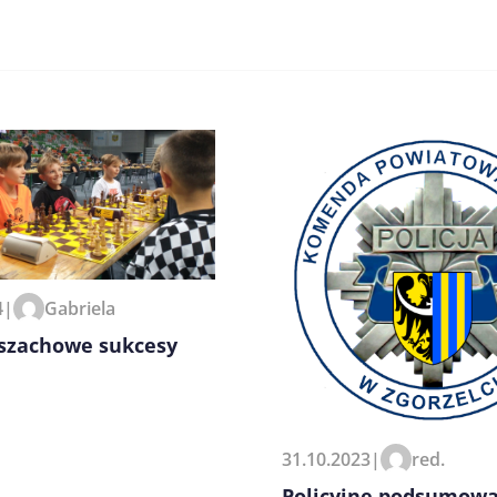
zeglądarce podczas pisania
4
|
Gabriela
 szachowe sukcesy
31.10.2023
|
red.
Policyjne podsumow