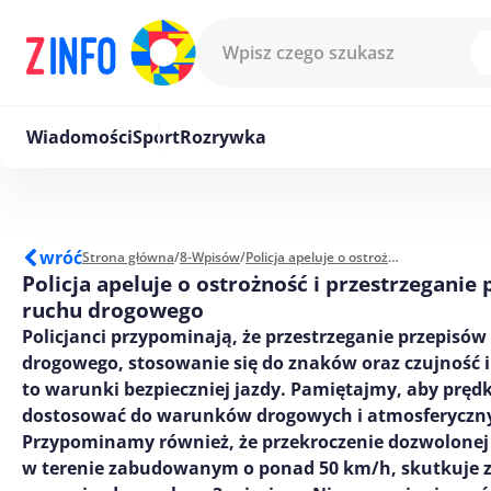
Przejdź do treści
Wiadomości
Sport
Rozrywka
wróć
Strona główna
/
8-Wpisów
/
Policja apeluje o ostrożność i przestrzeganie przepisów ruchu drogowego
Policja apeluje o ostrożność i przestrzeganie
ruchu drogowego
Policjanci przypominają, że przestrzeganie przepisów
drogowego, stosowanie się do znaków oraz czujność i
to warunki bezpieczniej jazdy. Pamiętajmy, aby pręd
dostosować do warunków drogowych i atmosferyczn
Przypominamy również, że przekroczenie dozwolonej
w terenie zabudowanym o ponad 50 km/h, skutkuje