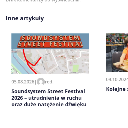
Inne artykuły
Treść komentarza*
Zapamiętaj moje dane w tej pr
09.10.202
05.08.2026
|
red.
kolejnych komentarzy.
Kolejne
Soundsystem Street Festival
2026 – utrudnienia w ruchu
oraz duże natężenie dźwięku