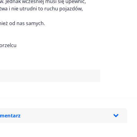
w. Jednak wcześniej musi się upewnić,
wa i nie utrudni to ruchu pojazdów,
nież od nas samych.
orzelcu
omentarz