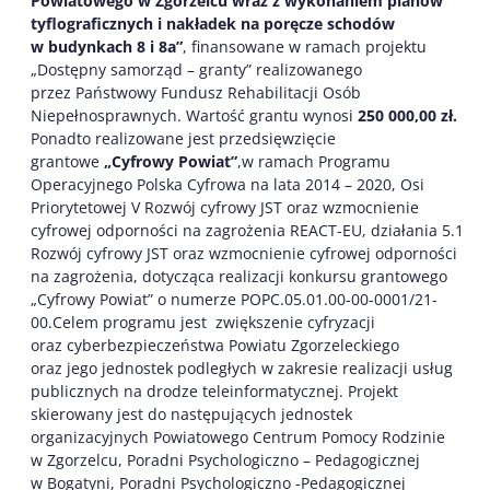
Powiatowego w Zgorzelcu wraz z wykonaniem planów
tyflograficznych i nakładek na poręcze schodów
w budynkach 8 i 8a”
, finansowane w ramach projektu
„Dostępny samorząd – granty” realizowanego
przez Państwowy Fundusz Rehabilitacji Osób
Niepełnosprawnych. Wartość grantu wynosi
250 000,00 zł.
Ponadto realizowane jest przedsięwzięcie
grantowe
„Cyfrowy Powiat”
,w ramach Programu
Operacyjnego Polska Cyfrowa na lata 2014 – 2020, Osi
Priorytetowej V Rozwój cyfrowy JST oraz wzmocnienie
cyfrowej odporności na zagrożenia REACT-EU, działania 5.1
Rozwój cyfrowy JST oraz wzmocnienie cyfrowej odporności
na zagrożenia, dotycząca realizacji konkursu grantowego
„Cyfrowy Powiat” o numerze POPC.05.01.00-00-0001/21-
00.Celem programu jest zwiększenie cyfryzacji
oraz cyberbezpieczeństwa Powiatu Zgorzeleckiego
oraz jego jednostek podległych w zakresie realizacji usług
publicznych na drodze teleinformatycznej. Projekt
skierowany jest do następujących jednostek
organizacyjnych Powiatowego Centrum Pomocy Rodzinie
w Zgorzelcu, Poradni Psychologiczno – Pedagogicznej
w Bogatyni, Poradni Psychologiczno -Pedagogicznej