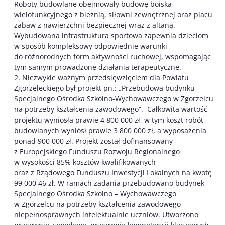
Roboty budowlane obejmowały budowę boiska
wielofunkcyjnego z bieżnią, siłowni zewnętrznej oraz placu
zabaw z nawierzchni bezpiecznej wraz z altaną.
Wybudowana infrastruktura sportowa zapewnia dzieciom
w sposób kompleksowy odpowiednie warunki
do różnorodnych form aktywności ruchowej, wspomagając
tym samym prowadzone działania terapeutyczne.
2. Niezwykle ważnym przedsięwzięciem dla Powiatu
Zgorzeleckiego był projekt pn.: „Przebudowa budynku
Specjalnego Ośrodka Szkolno-Wychowawczego w Zgorzelcu
na potrzeby kształcenia zawodowego”. Całkowita wartość
projektu wyniosła prawie 4 800 000 zł, w tym koszt robót
budowlanych wyniósł prawie 3 800 000 zł, a wyposażenia
ponad 900 000 zł. Projekt został dofinansowany
z Europejskiego Funduszu Rozwoju Regionalnego
w wysokości 85% kosztów kwalifikowanych
oraz z Rządowego Funduszu Inwestycji Lokalnych na kwotę
99 000,46 zł. W ramach zadania przebudowano budynek
Specjalnego Ośrodka Szkolno – Wychowawczego
w Zgorzelcu na potrzeby kształcenia zawodowego
niepełnosprawnych intelektualnie uczniów. Utworzono