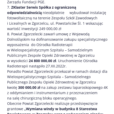
Zarządu Fundacji PGE.
7.
ZKlaster Serwis Spółka z ograniczoną
odpowiedzialnością
nieodpłatnie wybudował instalację
fotowoltaiczną na terenie Zespołu Szkół Zawodowych
i Licealnych w Zgorzelcu, ul. Powstańców Śl. 1 wskazując
wartość inwestycji 249 000,00 zł
8. Powiat Zgorzelecki zawarł umowę z Wojewodą
Dolnośląskim na dofinansowanie zakupu specjalistycznego
wyposażenia do Ośrodka Radioterapii
w Wielospecjalistycznym Szpitalu – Samodzielnym
Publicznym Zespole Opieki Zdrowotnej w Zgorzelcu
w wysokości
24 800 000,00 zł
. Uruchomienie Ośrodka
Radioterapii nastąpiło 27.XII.2022r.
Ponadto Powiat Zgorzelecki przekazał w ramach dotacji dla
Wielospecjalistycznego Szpitala – Samodzielnego
Publicznego Zespołu Opieki Zdrowotnej w Zgorzelcu
kwotę
300 000,00 zł
na zakup zestawu laparoskopowego 4K
z oddymianiem i instrumentarium z przeznaczeniem
na salę chirurgiczną bloku operacyjnego.
Obecnie Powiat Zgorzelecki realizuje przedsięwzięcie
grantowe
„Wymiana windy w budynku 8 Starostwa