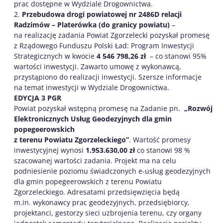
prac dostępne w Wydziale Drogownictwa.
2.
Przebudowa drogi powiatowej nr 2486D relacji
Radzimów – Platerówka (do granicy powiatu)
–
na realizację zadania Powiat Zgorzelecki pozyskał promesę
z Rządowego Funduszu Polski Ład: Program Inwestycji
Strategicznych w kwocie
4 546 798,26 zł
– co stanowi 95%
wartości inwestycji. Zawarto umowę z wykonawcą,
przystąpiono do realizacji inwestycji. Szersze informacje
na temat inwestycji w Wydziale Drogownictwa.
EDYCJA 3 PGR
Powiat pozyskał wstępną promesę na Zadanie pn.
„Rozwój
Elektronicznych Usług Geodezyjnych dla gmin
popegeerowskich
z terenu Powiatu Zgorzeleckiego”
. Wartość promesy
inwestycyjnej wynosi
1.953.630,00 zł
co stanowi 98 %
szacowanej wartości zadania. Projekt ma na celu
podniesienie poziomu świadczonych e-usług geodezyjnych
dla gmin popegeerowskich z terenu Powiatu
Zgorzeleckiego. Adresatami przedsięwzięcia będą
m.in. wykonawcy prac geodezyjnych, przedsiębiorcy,
projektanci, gestorzy sieci uzbrojenia terenu, czy organy