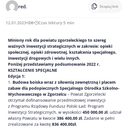
red.
Skopiuj link
12.01.2023
8
Czas lektury:
5
min
Miniony rok dla powiatu zgorzeleckiego to szereg
ważnych inwestycji strategicznych w zakresie: opieki
społecznej, opieki zdrowotnej, kształcenia specjalnego,
inwestycji drogowych i wielu innych.
Poniżej przedstawiamy podsumowanie 2022 r.
KSZTAŁCENIE SPECJALNE
Edycja 1:
1.
Budowa boiska wraz z siłownią zewnętrzną i placem
zabaw dla podopiecznych Specjalnego Ośrodka Szkolno-
Wychowawczego w Zgorzelcu
– Powiat Zgorzelecki
otrzymał dofinansowanie przedmiotowej inwestycji
z Programu Rządowy Fundusz Polski Ład: Program
Inwestycji Strategicznych, w wysokości
450 000,00 zł
, udział
własny Powiatu w kwocie
386 400,00 zł.
Zadanie w pełni
zrealizowane za kwotę
836 400,00zł.