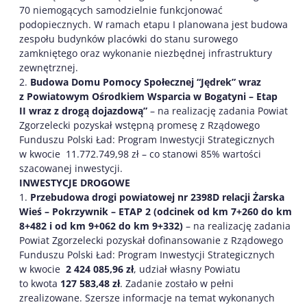
70 niemogących samodzielnie funkcjonować
podopiecznych. W ramach etapu I planowana jest budowa
zespołu budynków placówki do stanu surowego
zamkniętego oraz wykonanie niezbędnej infrastruktury
zewnętrznej.
2.
Budowa Domu Pomocy Społecznej “Jędrek” wraz
z Powiatowym Ośrodkiem Wsparcia w Bogatyni – Etap
II wraz z drogą dojazdową”
– na realizację zadania Powiat
Zgorzelecki pozyskał wstępną promesę z Rządowego
Funduszu Polski Ład: Program Inwestycji Strategicznych
w kwocie 11.772.749,98 zł – co stanowi 85% wartości
szacowanej inwestycji.
INWESTYCJE DROGOWE
1.
Przebudowa drogi powiatowej nr 2398D relacji Żarska
Wieś – Pokrzywnik – ETAP 2 (odcinek od km 7+260 do km
8+482 i od km 9+062 do km 9+332)
– na realizację zadania
Powiat Zgorzelecki pozyskał dofinansowanie z Rządowego
Funduszu Polski Ład: Program Inwestycji Strategicznych
w kwocie
2 424 085,96 zł
, udział własny Powiatu
to kwota
127 583,48 zł
. Zadanie zostało w pełni
zrealizowane. Szersze informacje na temat wykonanych