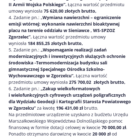
II Armii Wojska Polskiego”.
Łączna wartość przedmiotu
umowy wyniosła
75 620,00 złotych brutto,
4. Zadanie pn.: „
Wymiana nawierzchni – ograniczenie
emisji wtórnej: wykonanie nawierzchni bioaktywnej
placu na terenie oddziału w Sieniawce , WS-SPZOZ
Zgorzelec”.
Łączna wartość przedmiotu umowy
wyniosła
184 855,25 złotych brutto,
5. Zadanie pn.:
„Wspomaganie realizacji zadań
modernizacyjnych i inwestycyjnych służących ochronie
środowiska -Termomodernizacja budynku sali
gimnastycznej Specjalnego Ośrodka Szkolno-
Wychowawczego w Zgorzelcu”.
Łączna wartość
przedmiotu umowy wyniosła
275 700,02 złotych brutto,
6. Zadanie pn.:
„Zakup wielkoformatowych
i wielofunkcyjnych cyfrowych urządzeń poligraficznych
dla Wydziału Geodezji i Kartografii Starosta Powiatowego
w Zgorzelcu”
za kwotę
196 431,00 zł
brutto.
Na przedmiotowe urządzenie uzyskano z budżetu Urzędu
Marszałkowskiego Województwa Dolnośląskiego pomoc
finansową w formie dotacji celowej w kwocie
70 000,00 zł
.
Ponadto otrzymano darowiznę w kwocie
20 000 zł
od