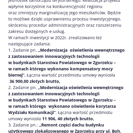
jednostek samorządu terytorialnego. Realizacja projektu
wpłynie korzystnie na konkurencyjność regionu
oraz zmniejszy marginalizację jego mieszkańców. Będzie
to możliwe dzięki usprawnieniu procesu inwestycyjnego,
skróceniu procedur administracyjnych oraz rozszerzeniu
zakresu dostępnych e-usług.
W ramach inwestycji w 2022r. zrealizowano też
następujące zadania:
1. Zadanie pn.
„Modernizacja oświetlenia wewnętrznego
z zastosowaniem innowacyjnych technologii
w budynkach Starostwa Powiatowego w Zgorzelcu –
w ramach którego wykonano kompensatory mocy
biernej”.
Łączna wartość przedmiotu umowy wyniosła
36 900,00 złotych brutto,
2. Zadanie pn.
„Modernizacja oświetlenia wewnętrznego
z zastosowaniem innowacyjnych technologii
w budynkach Starostwa Powiatowego w Zgorzelcu –
w ramach którego wykonano oświetlenie korytarza
Wydziału Komunikacji”
. Łączna wartość przedmiotu
umowy wyniosła
11 906, 40 złotych brutto,
3. Zadanie pn.:
„Remont części dachu budynku
użytkowego zlokalizowanego w Zgorzelcu przy ul. Boh.