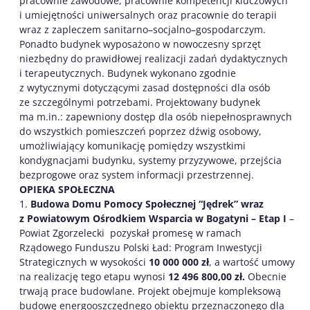
pracownie zawodowe, pracownie kompetencji kluczowych
i umiejętności uniwersalnych oraz pracownie do terapii
wraz z zapleczem sanitarno–socjalno–gospodarczym.
Ponadto budynek wyposażono w nowoczesny sprzęt
niezbędny do prawidłowej realizacji zadań dydaktycznych
i terapeutycznych. Budynek wykonano zgodnie
z wytycznymi dotyczącymi zasad dostępności dla osób
ze szczególnymi potrzebami. Projektowany budynek
ma m.in.: zapewniony dostęp dla osób niepełnosprawnych
do wszystkich pomieszczeń poprzez dźwig osobowy,
umożliwiający komunikację pomiędzy wszystkimi
kondygnacjami budynku, systemy przyzywowe, przejścia
bezprogowe oraz system informacji przestrzennej.
OPIEKA SPOŁECZNA
1.
Budowa Domu Pomocy Społecznej “Jędrek” wraz
z Powiatowym Ośrodkiem Wsparcia w Bogatyni – Etap I
–
Powiat Zgorzelecki pozyskał promesę w ramach
Rządowego Funduszu Polski Ład: Program Inwestycji
Strategicznych w wysokości
10 000 000 zł
, a wartość umowy
na realizację tego etapu wynosi
12 496 800,00
zł.
Obecnie
trwają prace budowlane. Projekt obejmuje kompleksową
budowę energooszczędnego obiektu przeznaczonego dla