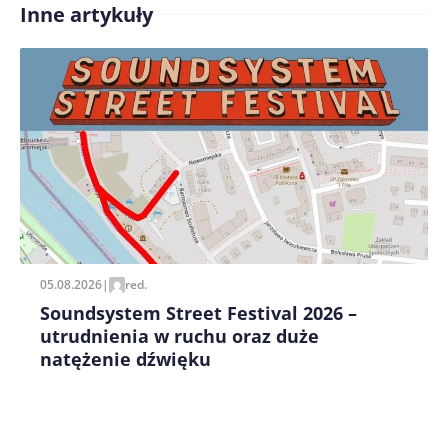
Inne artykuły
Treść komentarza*
Zapamiętaj moje dane w tej przeglądarce podczas
pisania kolejnych komentarzy.
05.08.2026
|
red.
Soundsystem Street Festival 2026 –
utrudnienia w ruchu oraz duże
natężenie dźwięku