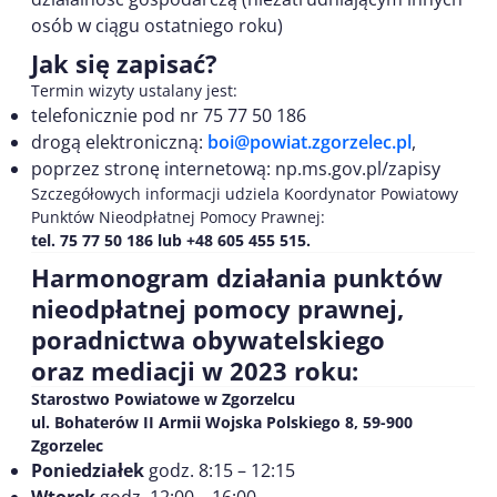
osób w ciągu ostatniego roku)
Jak się zapisać?
Termin wizyty ustalany jest:
telefonicznie pod nr 75 77 50 186
drogą elektroniczną:
boi@powiat.zgorzelec.pl
,
poprzez stronę internetową: np.ms.gov.pl/zapisy
Szczegółowych informacji udziela Koordynator Powiatowy
Punktów Nieodpłatnej Pomocy Prawnej:
tel. 75 77 50 186 lub +48 605 455 515.
Harmonogram działania punktów
nieodpłatnej pomocy prawnej,
poradnictwa obywatelskiego
oraz mediacji w 2023 roku:
Starostwo Powiatowe w Zgorzelcu
ul. Bohaterów II Armii Wojska Polskiego 8, 59-900
Zgorzelec
Poniedziałek
godz. 8:15 – 12:15
Wtorek
godz. 12:00 – 16:00