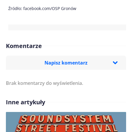
Źródło: facebook.com/OSP Gronów
Komentarze
Napisz komentarz
Brak komentarzy do wyświetlenia.
Imię/ Nick*
Inne artykuły
Treść komentarza*