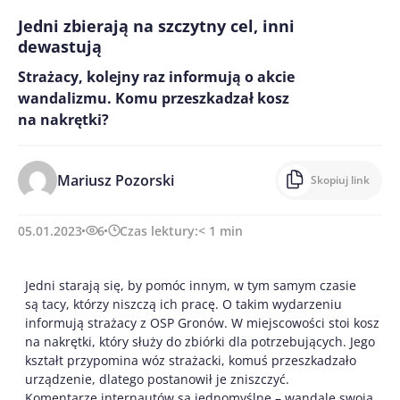
Jedni zbierają na szczytny cel, inni
dewastują
Strażacy, kolejny raz informują o akcie
wandalizmu. Komu przeszkadzał kosz
na nakrętki?
Mariusz Pozorski
Skopiuj link
05.01.2023
6
Czas lektury:
< 1
min
Jedni starają się, by pomóc innym, w tym samym czasie
są tacy, którzy niszczą ich pracę. O takim wydarzeniu
informują strażacy z OSP Gronów. W miejscowości stoi kosz
na nakrętki, który służy do zbiórki dla potrzebujących. Jego
kształt przypomina wóz strażacki, komuś przeszkadzało
urządzenie, dlatego postanowił je zniszczyć.
Komentarze internautów są jednomyślne – wandale swoją