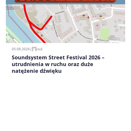
Zapamiętaj moje dane w tej przeglądarce podczas
pisania kolejnych komentarzy.
05.08.2026
|
red.
Soundsystem Street Festival 2026 –
utrudnienia w ruchu oraz duże
natężenie dźwięku