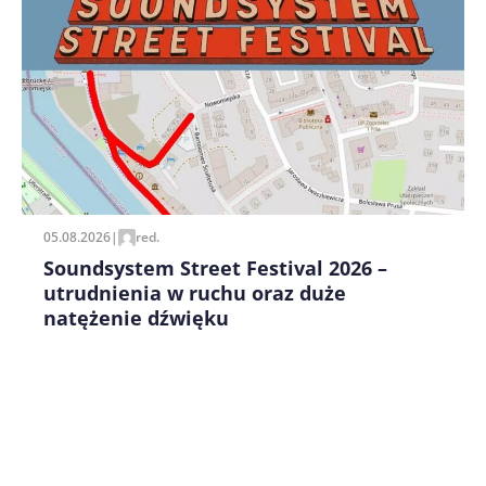
Zapamiętaj moje dane w tej przeglądarce podczas
pisania kolejnych komentarzy.
05.08.2026
|
red.
Soundsystem Street Festival 2026 –
utrudnienia w ruchu oraz duże
natężenie dźwięku