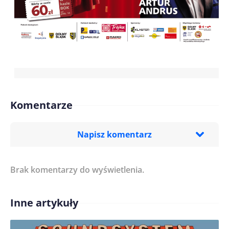
Komentarze
Napisz komentarz
Brak komentarzy do wyświetlenia.
Imię/ Nick*
Inne artykuły
Treść komentarza*