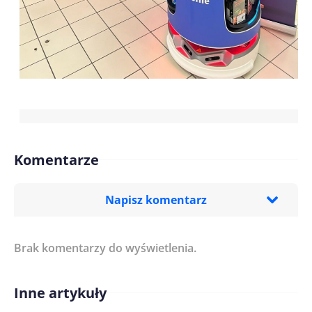
Komentarze
Napisz komentarz
Brak komentarzy do wyświetlenia.
Imię/ Nick*
Inne artykuły
Treść komentarza*