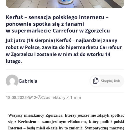
Kerfuś – sensacja polskiego Internetu –
ponownie spotka się z fanami
w supermarkecie Carrefour w Zgorzelcu
Już jutro (19 sierpnia) Kerfuś – najbardziej znany
robot w Polsce, zawita do hipermarketu Carrefour
w Zgorzelcu i zostanie w nim aż do wtorku 14
lutego.
Gabriela
Skopiuj link
18.08.2023
12
Czas lektury:
< 1
min
Wszyscy mieszkańcy Zgorzelca, którzy jeszcze nie zdążyli spotkać
się z Kerfusiem – samojezdnym eRobotem, który podbił polski
Internet – będą mieli okazję by to zmienić. Sympatyczną maszynę