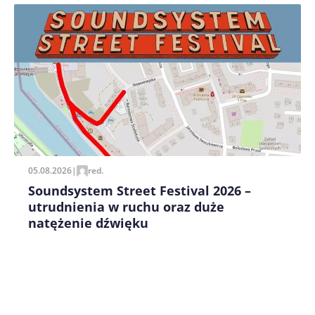
Zapamiętaj moje dane w tej przeglądarce podczas
pisania kolejnych komentarzy.
05.08.2026
|
red.
Soundsystem Street Festival 2026 –
utrudnienia w ruchu oraz duże
natężenie dźwięku