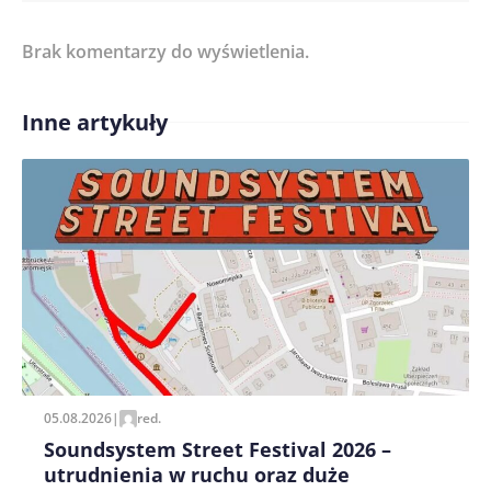
Brak komentarzy do wyświetlenia.
Imię/ Nick*
Inne artykuły
Treść komentarza*
Zapamiętaj moje dane w tej przeglądarce podczas
pisania kolejnych komentarzy.
05.08.2026
|
red.
Soundsystem Street Festival 2026 –
utrudnienia w ruchu oraz duże