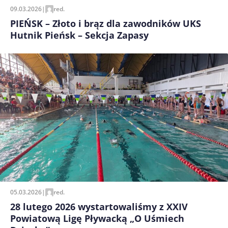
09.03.2026
|
red.
PIEŃSK – Złoto i brąz dla zawodników UKS
Hutnik Pieńsk – Sekcja Zapasy
05.03.2026
|
red.
28 lutego 2026 wystartowaliśmy z XXIV
Powiatową Ligę Pływacką „O Uśmiech