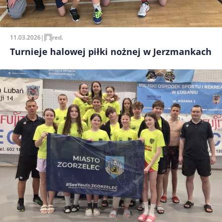
11.03.2026
|
red.
Turnieje halowej piłki nożnej w Jerzmankach