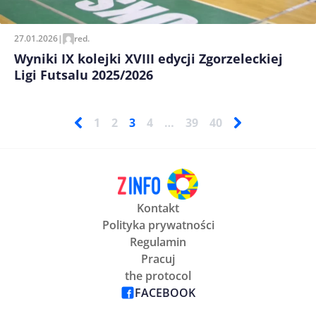
27.01.2026
|
red.
Wyniki IX kolejki XVIII edycji Zgorzeleckiej
Ligi Futsalu 2025/2026
1
2
3
4
…
39
40
Kontakt
Polityka prywatności
Regulamin
Pracuj
the protocol
FACEBOOK