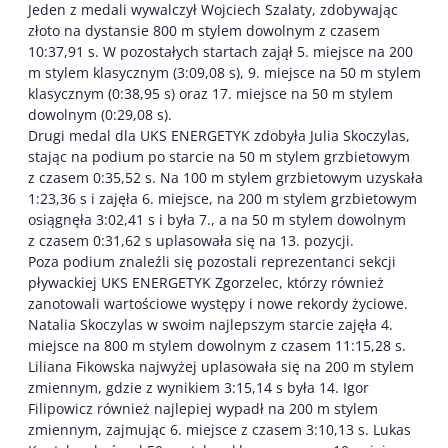
Jeden z medali wywalczył Wojciech Szalaty, zdobywając
złoto na dystansie 800 m stylem dowolnym z czasem
10:37,91 s. W pozostałych startach zajął 5. miejsce na 200
m stylem klasycznym (3:09,08 s), 9. miejsce na 50 m stylem
klasycznym (0:38,95 s) oraz 17. miejsce na 50 m stylem
dowolnym (0:29,08 s).
Drugi medal dla UKS ENERGETYK zdobyła Julia Skoczylas,
stając na podium po starcie na 50 m stylem grzbietowym
z czasem 0:35,52 s. Na 100 m stylem grzbietowym uzyskała
1:23,36 s i zajęła 6. miejsce, na 200 m stylem grzbietowym
osiągnęła 3:02,41 s i była 7., a na 50 m stylem dowolnym
z czasem 0:31,62 s uplasowała się na 13. pozycji.
Poza podium znaleźli się pozostali reprezentanci sekcji
pływackiej UKS ENERGETYK Zgorzelec, którzy również
zanotowali wartościowe występy i nowe rekordy życiowe.
Natalia Skoczylas w swoim najlepszym starcie zajęła 4.
miejsce na 800 m stylem dowolnym z czasem 11:15,28 s.
Liliana Fikowska najwyżej uplasowała się na 200 m stylem
zmiennym, gdzie z wynikiem 3:15,14 s była 14. Igor
Filipowicz również najlepiej wypadł na 200 m stylem
zmiennym, zajmując 6. miejsce z czasem 3:10,13 s. Lukas