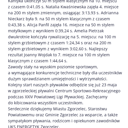
Kantyka ukończył 50 m stylem klasycznym na 10. miejscu
z czasem 0:41,05 s. Natalia Kwaśniewska zajęła 4. miejsce
na 200 m stylem zmiennym, osiągając 3:13,93 s. Adrianna
Nieckarz była 9. na 50 m stylem klasycznym z czasem
0:43,38 s. Alicja Panfil zajęła 16. miejsce na 50 m stylem
motylkowym z wynikiem 0:39,24 s. Amelia Pietrzak
dwukrotnie kończyła rywalizację na 5. miejscu: na 100 m
stylem grzbietowym z czasem 1:24,34 s oraz na 200 m
stylem grzbietowym z wynikiem 3:02,60 s. Najlepszy
rezultat Joanny Wojdak to 7. miejsce na 100 m stylem
klasycznym z czasem 1:44,64 s.
Zawody stały na wysokim poziomie sportowym,
a wymagające konkurencje techniczne były dla uczestników
dużym sprawdzianem umiejętności i wytrzymałości.
Kolejny start naszych pływaków odbędzie się już 23 maja
w zgorzeleckiej pływalni Centrum Sportowo-Rekreacyjnego
podczas XXIV Powiatowej Ligi Pływackiej. Zachęcamy
do kibicowania wszystkim uczestnikom.
Serdecznie dziękujemy Miastu Zgorzelec, Starostwu
Powiatowemu oraz Gminie Zgorzelec za wsparcie, a także
sympatykom pływania, rodzicom i opiekunom zawodników
UKS ENERGETYK Zgorzelec.