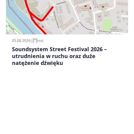
Zapamiętaj moje dane w tej przeglądarce podczas
pisania kolejnych komentarzy.
05.08.2026
|
red.
Soundsystem Street Festival 2026 –
utrudnienia w ruchu oraz duże
natężenie dźwięku