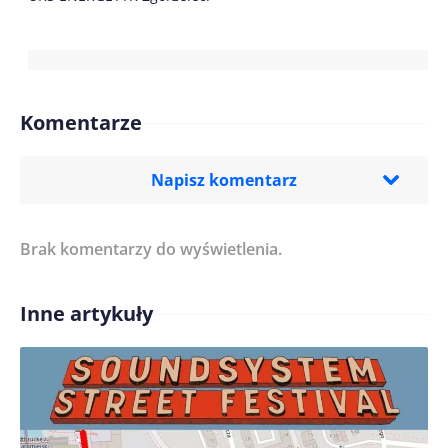
Komentarze
Napisz komentarz
Brak komentarzy do wyświetlenia.
Imię/ Nick*
Inne artykuły
Treść komentarza*