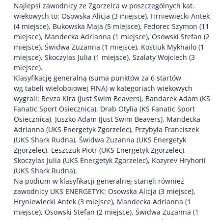
Najlepsi zawodnicy ze Zgorzelca w poszczególnych kat.
wiekowych to: Osowska Alicja (3 miejsce), Hrniewiecki Antek
(4 miejsce), Bukowska Maja (5 miejsce), Fedorec Szymon (11
miejsce), Mandecka Adrianna (1 miejsce), Osowski Stefan (2
miejsce), Świdwa Zuzanna (1 miejsce), Kostiuk Mykhailo (1
miejsce), Skoczylas Julia (1 miejsce), Szalaty Wojciech (3
miejsce).
Klasyfikację generalną (suma punktów za 6 startów
wg tabeli wielobojowej FINA) w kategoriach wiekowych
wygrali: Bevza Kira (Just Swim Beavers), Bandarek Adam (KS
Fanatic Sport Osiecznica), Drab Otylia (KS Fanatic Sport
Osiecznica), Juszko Adam (Just Swim Beavers), Mandecka
Adrianna (UKS Energetyk Zgorzelec), Przybyła Franciszek
(UKS Shark Rudna), Świdwa Zuzanna (UKS Energetyk
Zgorzelec), Leszczuk Piotr (UKS Energetyk Zgorzelec),
Skoczylas Julia (UKS Energetyk Zgorzelec), Kozyrev Hryhorii
(UKS Shark Rudna).
Na podium w klasyfikacji generalnej stanęli również
zawodnicy UKS ENERGETYK: Osowska Alicja (3 miejsce),
Hryniewiecki Antek (3 miejsce), Mandecka Adrianna (1
miejsce), Osowski Stefan (2 miejsce), Świdwa Zuzanna (1