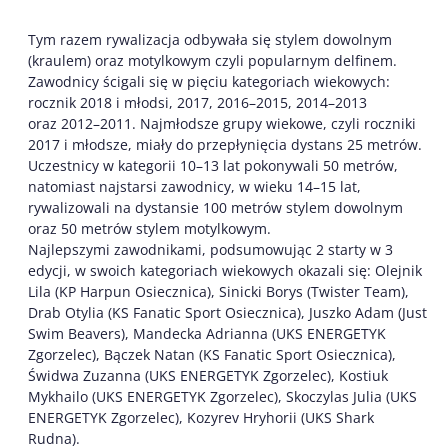
Tym razem rywalizacja odbywała się stylem dowolnym
(kraulem) oraz motylkowym czyli popularnym delfinem.
Zawodnicy ścigali się w pięciu kategoriach wiekowych:
rocznik 2018 i młodsi, 2017, 2016–2015, 2014–2013
oraz 2012–2011. Najmłodsze grupy wiekowe, czyli roczniki
2017 i młodsze, miały do przepłynięcia dystans 25 metrów.
Uczestnicy w kategorii 10–13 lat pokonywali 50 metrów,
natomiast najstarsi zawodnicy, w wieku 14–15 lat,
rywalizowali na dystansie 100 metrów stylem dowolnym
oraz 50 metrów stylem motylkowym.
Najlepszymi zawodnikami, podsumowując 2 starty w 3
edycji, w swoich kategoriach wiekowych okazali się: Olejnik
Lila (KP Harpun Osiecznica), Sinicki Borys (Twister Team),
Drab Otylia (KS Fanatic Sport Osiecznica), Juszko Adam (Just
Swim Beavers), Mandecka Adrianna (UKS ENERGETYK
Zgorzelec), Bączek Natan (KS Fanatic Sport Osiecznica),
Świdwa Zuzanna (UKS ENERGETYK Zgorzelec), Kostiuk
Mykhailo (UKS ENERGETYK Zgorzelec), Skoczylas Julia (UKS
ENERGETYK Zgorzelec), Kozyrev Hryhorii (UKS Shark
Rudna).