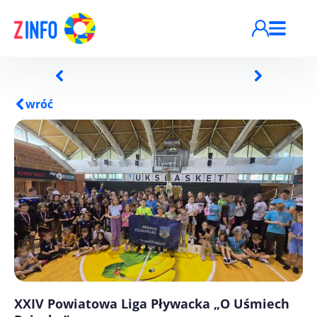
Przejdź do treści
wróć
XXIV Powiatowa Liga Pływacka „O Uśmiech