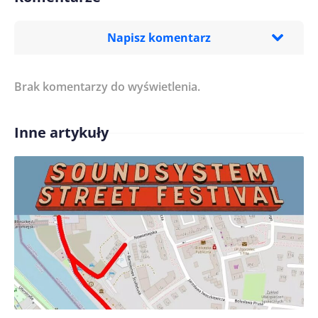
Napisz komentarz
Brak komentarzy do wyświetlenia.
Imię/ Nick*
Inne artykuły
Treść komentarza*
Zapamiętaj moje dane w tej przeglądarce podczas
pisania kolejnych komentarzy.