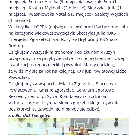
miejsce), Pietrzak Amelia (3 miejsce), Leszczuk Piotr (1
miejsce) i Kostiuk Mykhailo (2 miejsce), Skoczylas Julia (1
miejsce), Kwaśniewska Natalia (3 miejsce), Szalaty Wojciech
(3 miejsce).
W klasyfikacji OPEN (największa ilość punktów bez podziału
na kategorie wiekowe) zwyciężyli: Skoczylas Julia (UKS
Energetyk Zgorzelec) oraz Kozyrev Hryhorii (UKS Shark
Rudna).
Dziękujemy wszystkim trenerom i opiekunom drużyn
przyjezdnych za przybycie i stworzenie pięknej sportowej
rywalizacji na zgorzeleckiej pływalni. Mamy nadzieję,
że widzimy się za rok na kolejnej, XXV już Powiatowej Lidze
Pływackiej.
Dziękujemy za wsparcie: Miastu Zgorzelec, Starostwu
Powiatowemu, Gminie Zgorzelec, Centrum Sportowo
Rekreacyjnemu, p. Sylwii Kołodziejczyk, rodzicom,
wolontariuszom i sympatykom zgorzeleckiego pływania,
bez których te zawody nie mogłyby się odbyć.
źródło: UKS Energetyk