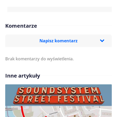
Komentarze
Napisz komentarz
Brak komentarzy do wyświetlenia.
Imię/ Nick*
Inne artykuły
Treść komentarza*