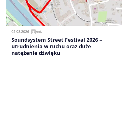
Zapamiętaj moje dane w tej przeglądarce podczas
pisania kolejnych komentarzy.
05.08.2026
|
red.
Soundsystem Street Festival 2026 –
utrudnienia w ruchu oraz duże
natężenie dźwięku