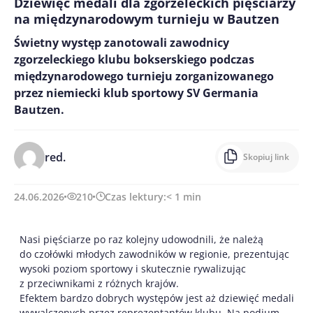
Dziewięć medali dla zgorzeleckich pięściarzy
na międzynarodowym turnieju w Bautzen
Świetny występ zanotowali zawodnicy
zgorzeleckiego klubu bokserskiego podczas
międzynarodowego turnieju zorganizowanego
przez niemiecki klub sportowy SV Germania
Bautzen.
red.
Skopiuj link
24.06.2026
210
Czas lektury:
< 1
min
Nasi pięściarze po raz kolejny udowodnili, że należą
do czołówki młodych zawodników w regionie, prezentując
wysoki poziom sportowy i skutecznie rywalizując
z przeciwnikami z różnych krajów.
Efektem bardzo dobrych występów jest aż dziewięć medali
wywalczonych przez reprezentantów klubu. Na podium