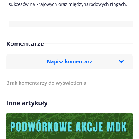
sukcesów na krajowych oraz międzynarodowych ringach.
Komentarze
Napisz komentarz
Brak komentarzy do wyświetlenia.
Imię/ Nick*
Inne artykuły
Treść komentarza*