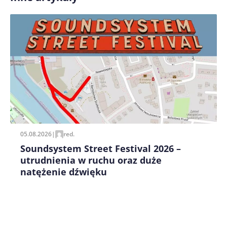
Zapamiętaj moje dane w tej przeglądarce podczas
pisania kolejnych komentarzy.
05.08.2026
|
red.
Soundsystem Street Festival 2026 –
utrudnienia w ruchu oraz duże
natężenie dźwięku