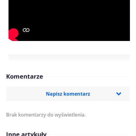
Komentarze
Napisz komentarz
Brak komentarzy do wyświetlenia.
Imię/ Nick*
Inne artykuły
Treść komentarza*