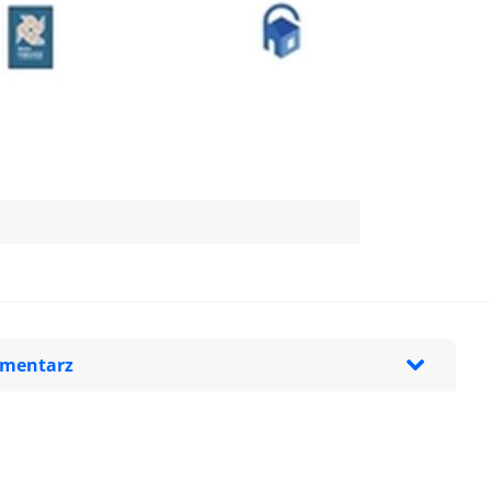
omentarz