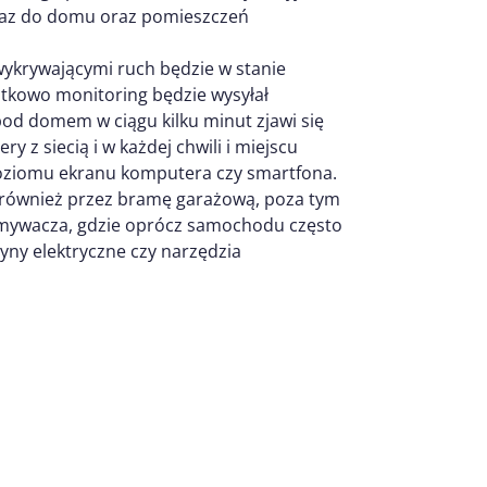
 gaz do domu oraz pomieszczeń
ykrywającymi ruch będzie w stanie
datkowo monitoring będzie wysyłał
pod domem w ciągu kilku minut zjawi się
 z siecią i w każdej chwili i miejscu
poziomu ekranu komputera czy smartfona.
 również przez bramę garażową, poza tym
amywacza, gdzie oprócz samochodu często
ny elektryczne czy narzędzia