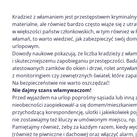
Kradzież z włamaniem jest przestępstwem kryminalnym,
materialne, ale również bardzo często wiąże się z utr
w większości państw członkowskich, w tym również w Po
włamań, to warto wiedzieć, jak zabezpieczyć swój do
urlopowym.
Dowody naukowe pokazują, że liczba kradzieży z włam
i skuteczniejszemu zapobieganiu przestępczości. Bad
atestowanych zamków do okien i drzwi, rolet antywł
z monitoringiem czy zewnętrznych świateł, które zapala
Na bezpieczeństwie nie warto oszczędzać!
Nie dajmy szans włamywaczom!
Przed wyjazdem na urlop poprośmy sąsiada lub inną z
nieobecności zaopiekował/-a się domem/mieszkaniem, 
przychodzącą korespondencję, ulotki i jakiekolwiek po
nie zostawiajmy też kluczy w umówionym miejscu, np.
Pamiętajmy również, żeby za każdym razem, kiedy wy
(również te piwniczne i dachowe) oraz włączyć alarm,