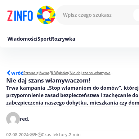
Przejdź do treści
Wiadomości
Sport
Rozrywka
wróć
Strona główna
/
8-Wpisów
/
Nie daj szans włamywaczom!
Nie daj szans włamywaczom!
Trwa kampania „Stop włamaniom do domów”, której 
przypomnienie zasad bezpieczeństwa i zachęcanie do
zabezpieczenia naszego dobytku, mieszkania czy do
red.
02.08.2024
9
Czas lektury:
2
min