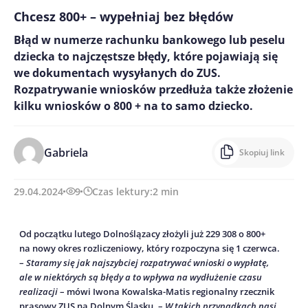
Chcesz 800+ – wypełniaj bez błędów
Błąd w numerze rachunku bankowego lub peselu
dziecka to najczęstsze błędy, które pojawiają się
we dokumentach wysyłanych do ZUS.
Rozpatrywanie wniosków przedłuża także złożenie
kilku wniosków o 800 + na to samo dziecko.
Gabriela
Skopiuj link
29.04.2024
9
Czas lektury:
2
min
Od początku lutego Dolnoślązacy złożyli już 229 308 o 800+
na nowy okres rozliczeniowy, który rozpoczyna się 1 czerwca.
–
Staramy się jak najszybciej rozpatrywać wnioski o wypłatę,
ale w niektórych są błędy a to wpływa na wydłużenie czasu
realizacji
– mówi Iwona Kowalska-Matis regionalny rzecznik
prasowy ZUS na Dolnym Śląsku. –
W takich przypadkach nasi