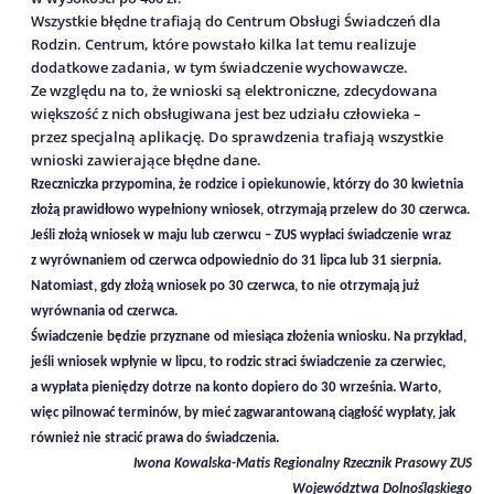
Wszystkie błędne trafiają do Centrum Obsługi Świadczeń dla
Rodzin. Centrum, które powstało kilka lat temu realizuje
dodatkowe zadania, w tym świadczenie wychowawcze.
Ze względu na to, że wnioski są elektroniczne, zdecydowana
większość z nich obsługiwana jest bez udziału człowieka –
przez specjalną aplikację. Do sprawdzenia trafiają wszystkie
wnioski zawierające błędne dane.
Rzeczniczka przypomina, że rodzice i opiekunowie, którzy do 30 kwietnia
złożą prawidłowo wypełniony wniosek, otrzymają przelew do 30 czerwca.
Jeśli złożą wniosek w maju lub czerwcu – ZUS wypłaci świadczenie wraz
z wyrównaniem od czerwca odpowiednio do 31 lipca lub 31 sierpnia.
Natomiast, gdy złożą wniosek po 30 czerwca, to nie otrzymają już
wyrównania od czerwca.
Świadczenie będzie przyznane od miesiąca złożenia wniosku. Na przykład,
jeśli wniosek wpłynie w lipcu, to rodzic straci świadczenie za czerwiec,
a wypłata pieniędzy dotrze na konto dopiero do 30 września. Warto,
więc pilnować terminów, by mieć zagwarantowaną ciągłość wypłaty, jak
również nie stracić prawa do świadczenia.
Iwona Kowalska-Matis Regionalny Rzecznik Prasowy ZUS
Województwa Dolnośląskiego