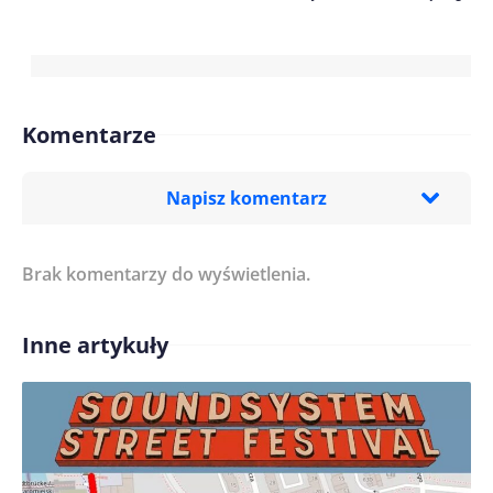
Komentarze
Napisz komentarz
Brak komentarzy do wyświetlenia.
Imię/ Nick*
Inne artykuły
Treść komentarza*