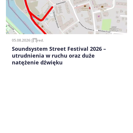
Zapamiętaj moje dane w tej przeglądarce podczas
pisania kolejnych komentarzy.
05.08.2026
|
red.
Soundsystem Street Festival 2026 –
utrudnienia w ruchu oraz duże
natężenie dźwięku