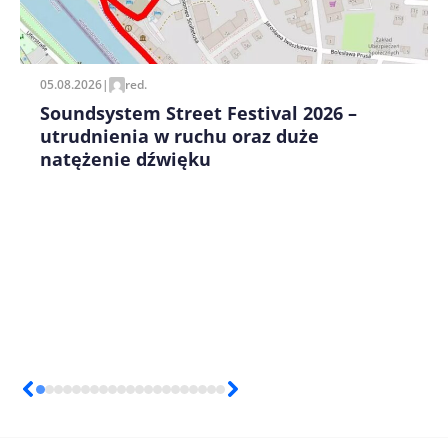
Zapamiętaj moje dane w tej przeglądarce podczas
pisania kolejnych komentarzy.
05.08.2026
|
red.
Soundsystem Street Festival 2026 –
utrudnienia w ruchu oraz duże
natężenie dźwięku