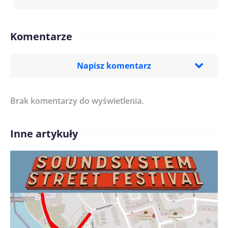
Komentarze
Napisz komentarz
Brak komentarzy do wyświetlenia.
Imię/ Nick*
Inne artykuły
Treść komentarza*