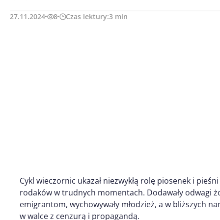
27.11.2024
8
Czas lektury:
3
min
Cykl wieczornic ukazał niezwykłą rolę piosenek i pieśni
rodaków w trudnych momentach. Dodawały odwagi żoł
emigrantom, wychowywały młodzież, a w bliższych na
w walce z cenzurą i propagandą.