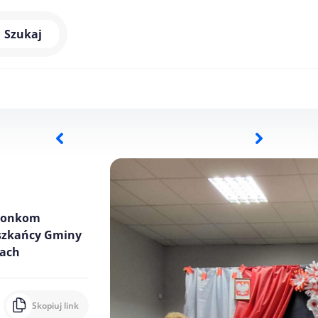
Szukaj
azonkom
eszkańcy Gminy
iach
Skopiuj link