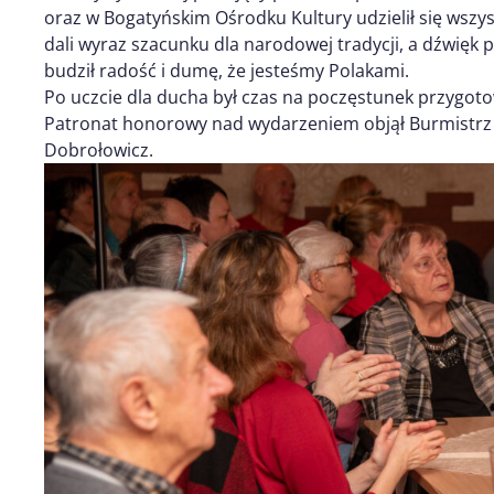
oraz w Bogatyńskim Ośrodku Kultury udzielił się wszy
dali wyraz szacunku dla narodowej tradycji, a dźwięk 
budził radość i dumę, że jesteśmy Polakami.
Po uczcie dla ducha był czas na poczęstunek przygot
Patronat honorowy nad wydarzeniem objął Burmistrz 
Dobrołowicz.