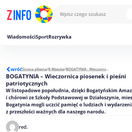
Przejdź do treści
Wiadomości
Sport
Rozrywka
wróć
Strona główna
/
8-Wpisów
/
BOGATYNIA - Wieczornica piosenek i pieśni patriotycznych
BOGATYNIA – Wieczornica piosenek i pieśni
patriotycznych
W listopadowe popołudnia, dzięki Bogatyńskim Am
i chórowi ze Szkoły Podstawowej w Działoszynie, mi
Bogatynia mogli uczcić pamięć o ludziach i wydarzen
z przeszłości ważnych dla naszego narodu.
red.