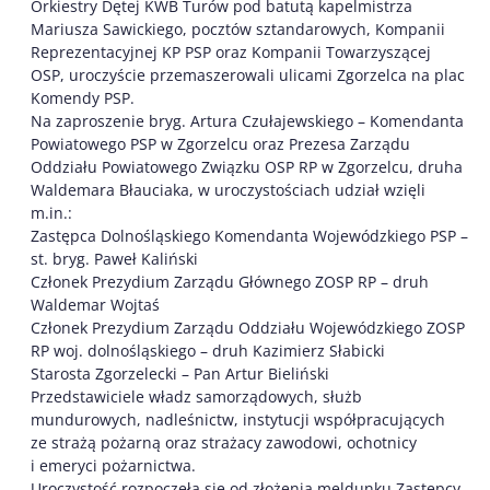
Orkiestry Dętej KWB Turów pod batutą kapelmistrza
Mariusza Sawickiego, pocztów sztandarowych, Kompanii
Reprezentacyjnej KP PSP oraz Kompanii Towarzyszącej
OSP, uroczyście przemaszerowali ulicami Zgorzelca na plac
Komendy PSP.
Na zaproszenie bryg. Artura Czułajewskiego – Komendanta
Powiatowego PSP w Zgorzelcu oraz Prezesa Zarządu
Oddziału Powiatowego Związku OSP RP w Zgorzelcu, druha
Waldemara Błauciaka, w uroczystościach udział wzięli
m.in.:
Zastępca Dolnośląskiego Komendanta Wojewódzkiego PSP –
st. bryg. Paweł Kaliński
Członek Prezydium Zarządu Głównego ZOSP RP – druh
Waldemar Wojtaś
Członek Prezydium Zarządu Oddziału Wojewódzkiego ZOSP
RP woj. dolnośląskiego – druh Kazimierz Słabicki
Starosta Zgorzelecki – Pan Artur Bieliński
Przedstawiciele władz samorządowych, służb
mundurowych, nadleśnictw, instytucji współpracujących
ze strażą pożarną oraz strażacy zawodowi, ochotnicy
i emeryci pożarnictwa.
Uroczystość rozpoczęła się od złożenia meldunku Zastępcy