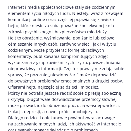
Internet i media społecznościowe stały się codziennym
elementem życia młodych ludzi. Niestety, wraz z rozwojem
komunikacji online coraz częściej pojawia się zjawisko
hejtu, które niesie za sobą poważne konsekwencje dla
zdrowia psychicznego i bezpieczeństwa młodzieży.
Hejt to obrażanie, wyśmiewanie, poniżanie lub celowe
ośmieszanie innych osób, zarówno w sieci, jak i w życiu
codziennym. Może przybierać formę obraźliwych
komentarzy, publikowania kompromitujących zdjęć,
wykluczania z grup rówieśniczych czy rozpowszechniania
nieprawdziwych informacji. Często sprawcy nie zdają sobie
sprawy, że pozornie „niewinny żart” może doprowadzić
do poważnych problemów emocjonalnych u drugiej osoby.
Ofiarami hejtu najczęściej są dzieci i młodzież,
którzy nie potrafią jeszcze radzić sobie z presją społeczną
i krytyką. Długotrwałe doświadczanie przemocy słownej
może prowadzić do obniżenia poczucia własnej wartości,
izolacji, depresji, a nawet prób samobójczych.
Dlatego rodzice i opiekunowie powinni zwracać uwagę
na zachowanie młodych ludzi, ich aktywność w internecie
oraz sygnały mogące świadczyć o problemach