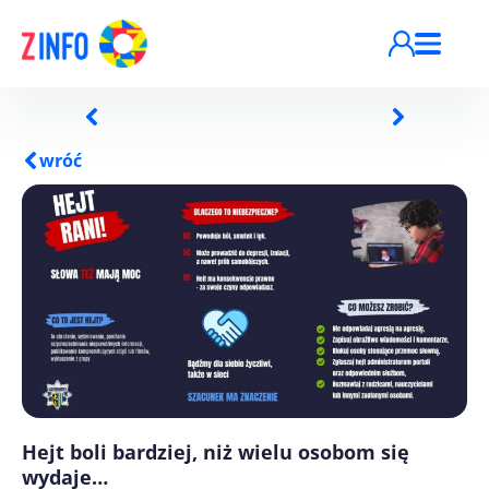
Przejdź do treści
wróć
Hejt boli bardziej, niż wielu osobom się
wydaje…