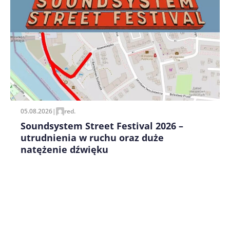
Zapamiętaj moje dane w tej przeglądarce podczas
pisania kolejnych komentarzy.
05.08.2026
|
red.
Soundsystem Street Festival 2026 –
utrudnienia w ruchu oraz duże
natężenie dźwięku