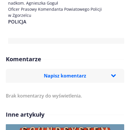
nadkom. Agnieszka Goguł
Oficer Prasowy Komendanta Powiatowego Policji
w Zgorzelcu
POLICJA
Komentarze
Napisz komentarz
Brak komentarzy do wyświetlenia.
Imię/ Nick*
Inne artykuły
Treść komentarza*