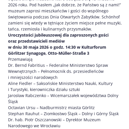
2026 roku. Pod hasłem „Jak dobrze, że Państwo są z nami!”
muzeum zaprosi mieszkańców i gości do wspólnego
świętowania podczas Dnia Otwartych Zabytków. Schönhof
zamieni się wtedy w tętniące życiem miejsce pełne muzyki,
tańca, rzemiosła i kulinarnych przysmaków.
Uroczystości jubileuszowej dla zaproszonych gości
oraz przedstawicieli mediów
w dniu 30 maja 2026 o godz. 14:30 w Kulturforum
Görlitzer Synagoge, Otto-Müller-Straße 3
Przemawiają
Dr. Bernd Fabritius – Federalne Ministerstwo Spraw
Wewnętrznych – Pełnomocnik ds. przesiedleńców
i mniejszości narodowych
Aline Fiedler – Saksońskie Ministerstwo Nauki, Kultury
i Turystyki, kierowniczka działu sztuki
Jarosław Rabczenko – Wicemarszałek województwa Dolny
Śląsk
Octavian Ursu – Nadburmistrz miasta Görlitz
Stephan Rauhut – Ziomkostwo Śląsk – Dolny i Górny Śląsk
Dr. hab. Piotr Oszczanowski – Dyrektor Muzeum
Narodowego we Wrocławiu