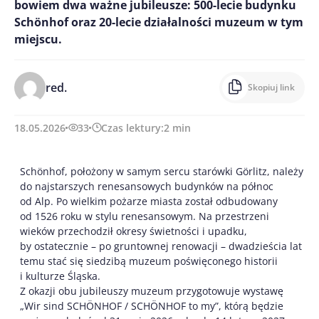
bowiem dwa ważne jubileusze: 500-lecie budynku
Schönhof oraz 20-lecie działalności muzeum w tym
miejscu.
red.
Skopiuj link
18.05.2026
33
Czas lektury:
2
min
Schönhof, położony w samym sercu starówki Görlitz, należy
do najstarszych renesansowych budynków na północ
od Alp. Po wielkim pożarze miasta został odbudowany
od 1526 roku w stylu renesansowym. Na przestrzeni
wieków przechodził okresy świetności i upadku,
by ostatecznie – po gruntownej renowacji – dwadzieścia lat
temu stać się siedzibą muzeum poświęconego historii
i kulturze Śląska.
Z okazji obu jubileuszy muzeum przygotowuje wystawę
„Wir sind SCHÖNHOF / SCHÖNHOF to my”, którą będzie