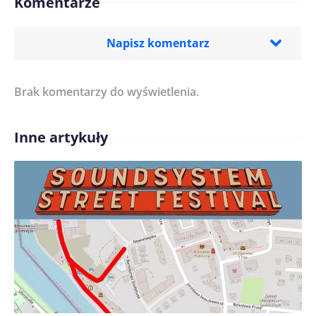
Komentarze
Napisz komentarz
Brak komentarzy do wyświetlenia.
Imię/ Nick*
Inne artykuły
Treść komentarza*
Zapamiętaj moje dane w tej przeglądarce podczas
pisania kolejnych komentarzy.