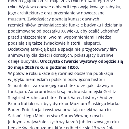
można oglądać od 31 maja 2026 roku do 14 lutego 2027
roku. Wystawa opowie o historii tego wyjątkowego zabytku,
jego architekturze oraz przemianie w nowoczesne
muzeum. Zwiedzający poznają kunszt dawnych
rzemieślników, zmieniające się funkcje budynku i działania
podejmowane od początku XX wieku, aby ocalić Schönhof
przed zniszczeniem. Swoimi wspomnieniami i wiedzą
podzielą się także świadkowie historii i eksperci.
Dodatkową atrakcją będzie specjalnie przygotowany film
animowany dla dzieci i dorosłych, pokazujący burzliwe
dzieje budynku.
Uroczyste otwarcie wystawy odbędzie się
30 maja 2026 roku o godzinie 18:00.
W połowie roku ukaże się również obszerna publikacja
w języku niemieckim i polskim poświęcona historii
Schönhofu – zarówno jego architekturze, jak i dawnym
funkcjom. Autorami książki są: archiwista miejski Görlitz
Siegfried Hoche, architekt Frank Vater, historyk Andrzej
Bruno Kutiak oraz były dyrektor Muzeum Śląskiego Markus
Bauer. Publikacja i wystawa powstają dzięki wsparciu
Saksońskiego Ministerstwa Spraw Wewnętrznych.
Jednym z najważniejszych wydarzeń jubileuszowego roku
będzie święto muzeum, które odbędzie się 13 września